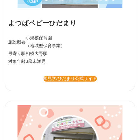
よつばベビーひだまり
小規模保育園
施設概要
（地域型保育事業）
最寄り駅
相模大野駅
対象年齢
3歳未満児
園見学/ひだまり公式サイト