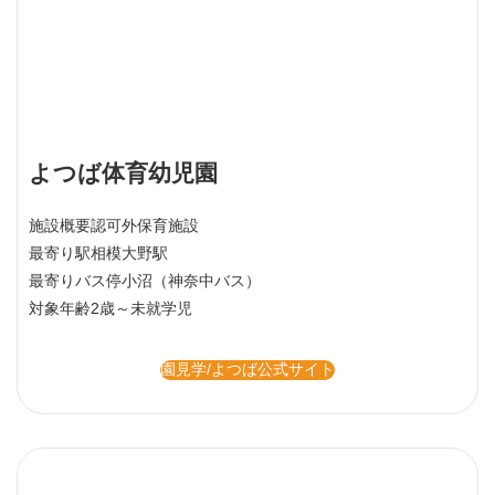
よつば体育幼児園
施設概要
認可外保育施設
最寄り駅
相模大野駅
最寄りバス停
小沼（神奈中バス）
対象年齢
2歳～未就学児
園見学/よつば公式サイト