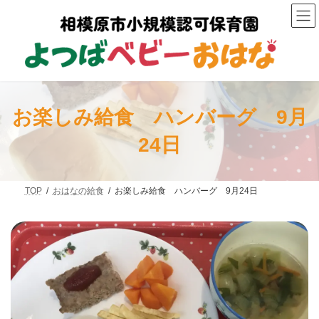
コ
ナ
ン
ビ
テ
ゲ
ン
ー
ツ
シ
へ
ョ
ス
ン
キ
に
ッ
移
お楽しみ給食 ハンバーグ 9月
プ
動
24日
TOP
おはなの給食
お楽しみ給食 ハンバーグ 9月24日