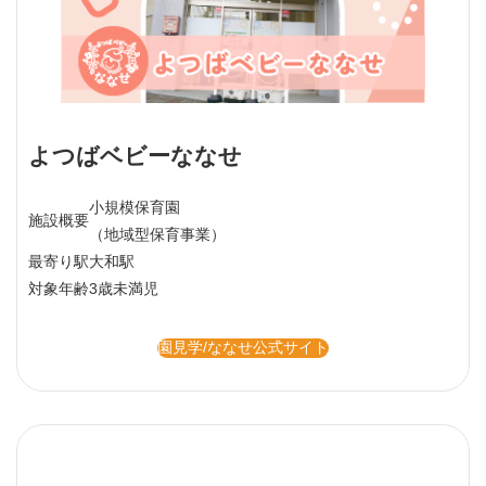
よつばベビーななせ
小規模保育園
施設概要
（地域型保育事業）
最寄り駅
大和駅
対象年齢
3歳未満児
園見学/ななせ公式サイト