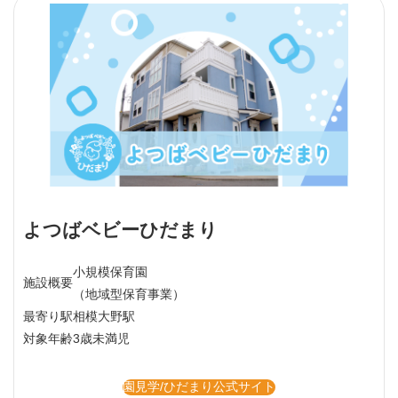
よつばベビーひだまり
小規模保育園
施設概要
（地域型保育事業）
最寄り駅
相模大野駅
対象年齢
3歳未満児
園見学/ひだまり公式サイト