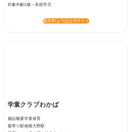
最寄り駅
相模大野駅
最寄りバス停
小沼（神奈中バス）
対象年齢
2歳～未就学児
園見学/よつば公式サイト
学童クラブわかば