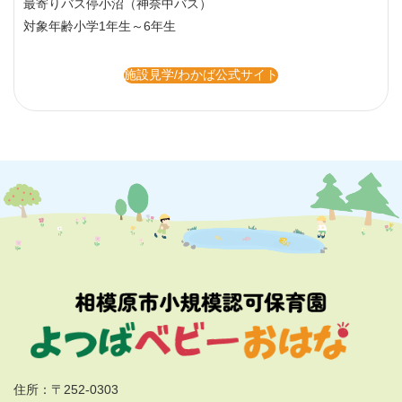
施設概要
学童保育
最寄り駅
相模大野駅
最寄りバス停
小沼（神奈中バス）
対象年齢
小学1年生～6年生
施設見学/わかば公式サイト