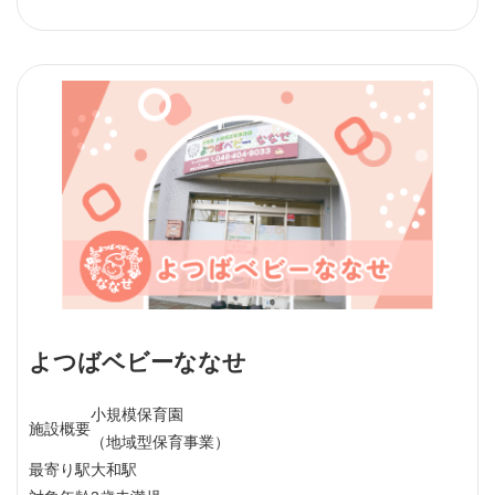
よつばベビーななせ
小規模保育園
施設概要
（地域型保育事業）
最寄り駅
大和駅