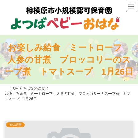
コ
ナ
ン
ビ
テ
ゲ
ン
ー
ツ
シ
へ
ョ
ス
ン
キ
に
お楽しみ給食 ミートローフ
ッ
移
プ
動
人参の甘煮 ブロッコリーのス
ープ煮 トマトスープ 1月26日
TOP
おはなの給食
お楽しみ給食 ミートローフ 人参の甘煮 ブロッコリーのスープ煮 トマ
トスープ 1月26日
前の記事