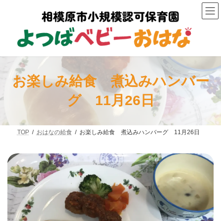
コ
ナ
ン
ビ
テ
ゲ
ン
ー
ツ
シ
へ
ョ
ス
ン
キ
に
ッ
移
お楽しみ給食 煮込みハンバー
プ
動
グ 11月26日
TOP
おはなの給食
お楽しみ給食 煮込みハンバーグ 11月26日