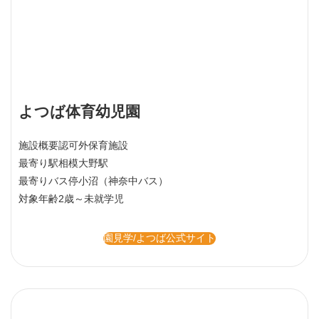
よつば体育幼児園
施設概要
認可外保育施設
最寄り駅
相模大野駅
最寄りバス停
小沼（神奈中バス）
対象年齢
2歳～未就学児
園見学/よつば公式サイト