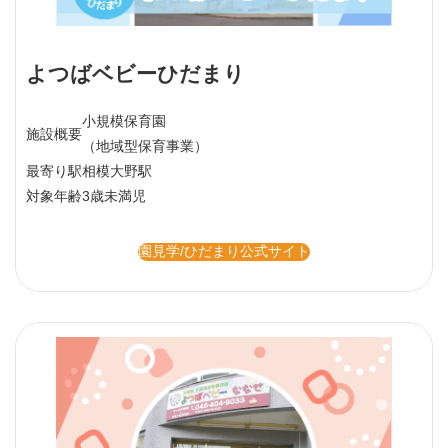
よつばベビーひだまり
小規模保育園
施設概要
（地域型保育事業）
最寄り駅
相模大野駅
対象年齢
3歳未満児
園見学/ひだまり公式サイト