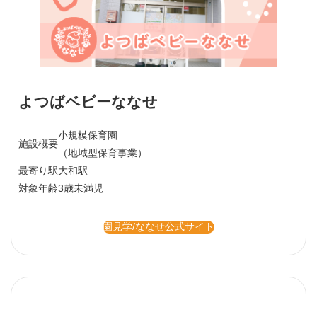
よつばベビーななせ
小規模保育園
施設概要
（地域型保育事業）
最寄り駅
大和駅
対象年齢
3歳未満児
園見学/ななせ公式サイト