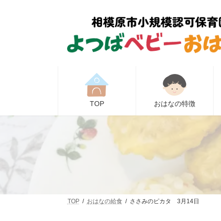
コ
ナ
ン
ビ
テ
ゲ
ン
ー
ツ
シ
へ
ョ
ス
ン
キ
に
ッ
移
プ
動
TOP
おはなの特徴
TOP
おはなの給食
ささみのピカタ 3月14日