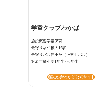
学童クラブわかば
施設概要
学童保育
最寄り駅
相模大野駅
最寄りバス停
小沼（神奈中バス）
対象年齢
小学1年生～6年生
施設見学/わかば公式サイト