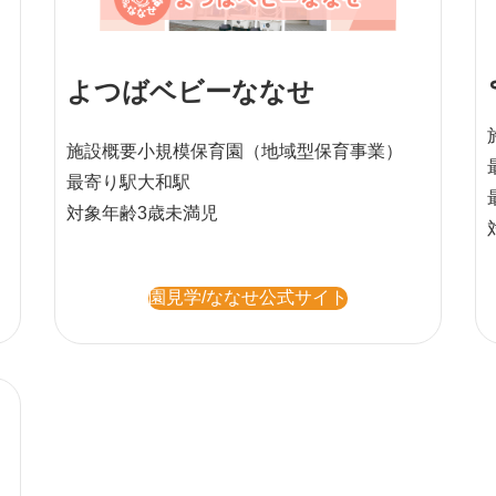
よつばベビーななせ
施設概要
小規模保育園
（地域型保育事業）
最寄り駅
大和駅
対象年齢
3歳未満児
園見学/ななせ公式サイト