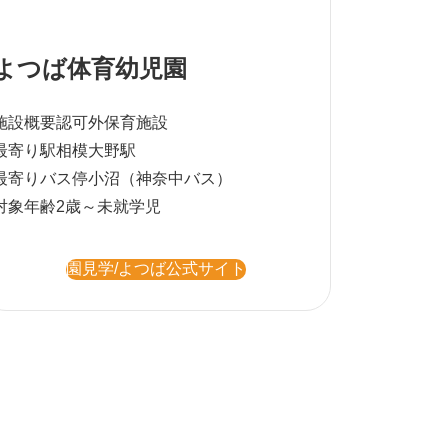
よつば体育幼児園
施設概要
認可外保育施設
最寄り駅
相模大野駅
最寄りバス停
小沼（神奈中バス）
対象年齢
2歳～未就学児
園見学/よつば公式サイト