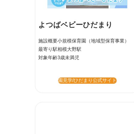
よつばベビーひだまり
施設概要
小規模保育園
（地域型保育事業）
最寄り駅
相模大野駅
対象年齢
3歳未満児
園見学/ひだまり公式サイト