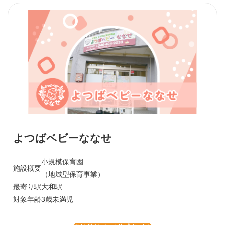
よつばベビーななせ
小規模保育園
施設概要
（地域型保育事業）
最寄り駅
大和駅
対象年齢
3歳未満児