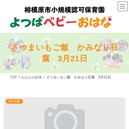
コ
ナ
ン
ビ
テ
ゲ
ン
ー
ツ
シ
へ
ョ
ス
ン
キ
に
ッ
移
さつまいもご飯 かみなり豆
プ
動
腐 3月21日
TOP
おはなの給食
さつまいもご飯 かみなり豆腐 3月21日
前の記事