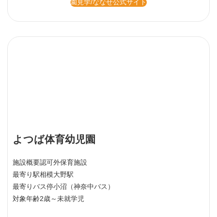
園見学/ななせ公式サイト
よつば体育幼児園
施設概要
認可外保育施設
最寄り駅
相模大野駅
最寄りバス停
小沼（神奈中バス）
対象年齢
2歳～未就学児