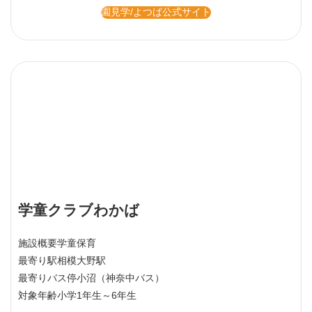
園見学/よつば公式サイト
学童クラブわかば
施設概要
学童保育
最寄り駅
相模大野駅
最寄りバス停
小沼（神奈中バス）
対象年齢
小学1年生～6年生