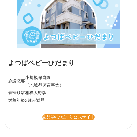
よつばベビーひだまり
小規模保育園
施設概要
（地域型保育事業）
最寄り駅
相模大野駅
対象年齢
3歳未満児
園見学/ひだまり公式サイト