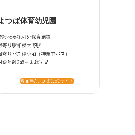
よつば体育幼児園
施設概要
認可外保育施設
最寄り駅
相模大野駅
最寄りバス停
小沼（神奈中バス）
対象年齢
2歳～未就学児
園見学/よつば公式サイト