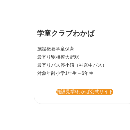
学童クラブわかば
施設概要
学童保育
最寄り駅
相模大野駅
最寄りバス停
小沼（神奈中バス）
対象年齢
小学1年生～6年生
施設見学/わかば公式サイト