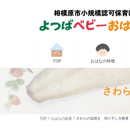
コ
ナ
ン
ビ
テ
ゲ
ン
ー
ツ
シ
へ
ョ
ス
ン
キ
に
ッ
移
プ
動
TOP
おはなの特徴
さわら
TOP
おはなの給食
さわらの塩焼き 切り干し大根煮 