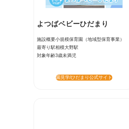
よつばベビーひだまり
施設概要
小規模保育園
（地域型保育事業）
最寄り駅
相模大野駅
対象年齢
3歳未満児
園見学/ひだまり公式サイト