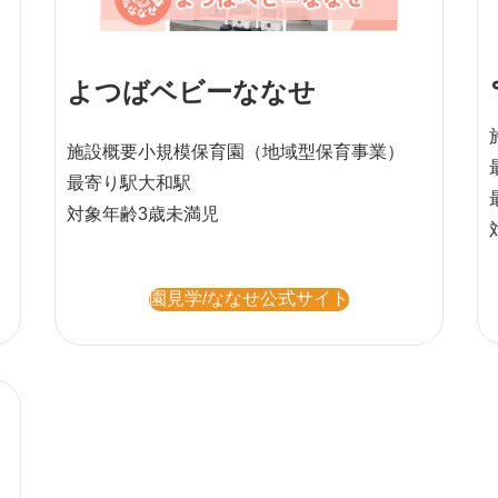
よつばベビーななせ
施設概要
小規模保育園
（地域型保育事業）
最寄り駅
大和駅
対象年齢
3歳未満児
園見学/ななせ公式サイト