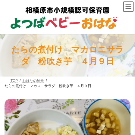
コ
ナ
ン
ビ
テ
ゲ
ン
ー
ツ
シ
へ
ョ
ス
ン
キ
に
ッ
移
たらの煮付け マカロニサラ
プ
動
ダ 粉吹き芋 ４月９日
TOP
おはなの給食
たらの煮付け マカロニサラダ 粉吹き芋 ４月９日