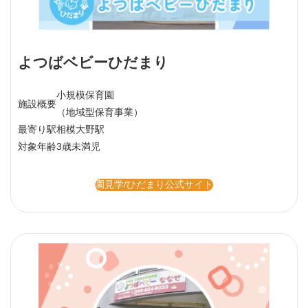
よつばベビーひだまり
小規模保育園
施設概要
（地域型保育事業）
最寄り駅
相模大野駅
対象年齢
3歳未満児
園見学/ひだまり公式サイト