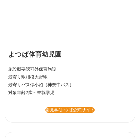
よつば体育幼児園
施設概要
認可外保育施設
最寄り駅
相模大野駅
最寄りバス停
小沼（神奈中バス）
対象年齢
2歳～未就学児
園見学/よつば公式サイト