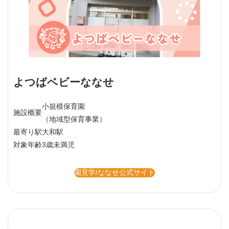
よつばベビーななせ
小規模保育園
施設概要
（地域型保育事業）
最寄り駅
大和駅
対象年齢
3歳未満児
園見学/ななせ公式サイト