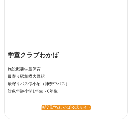
学童クラブわかば
施設概要
学童保育
最寄り駅
相模大野駅
最寄りバス停
小沼（神奈中バス）
対象年齢
小学1年生～6年生
施設見学/わかば公式サイト