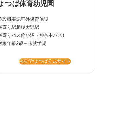
よつば体育幼児園
施設概要
認可外保育施設
最寄り駅
相模大野駅
最寄りバス停
小沼（神奈中バス）
対象年齢
2歳～未就学児
園見学/よつば公式サイト