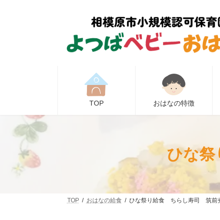
コ
ナ
ン
ビ
テ
ゲ
ン
ー
ツ
シ
へ
ョ
ス
ン
キ
に
ッ
移
プ
動
TOP
おはなの特徴
ひな祭
TOP
おはなの給食
ひな祭り給食 ちらし寿司 筑前