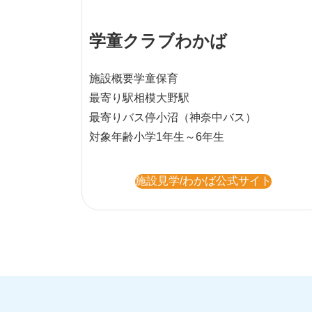
学童クラブわかば
施設概要
学童保育
最寄り駅
相模大野駅
最寄りバス停
小沼（神奈中バス）
対象年齢
小学1年生～6年生
施設見学/わかば公式サイト