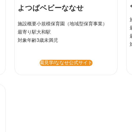
よつばベビーななせ
施設概要
小規模保育園
（地域型保育事業）
最寄り駅
大和駅
対象年齢
3歳未満児
園見学/ななせ公式サイト