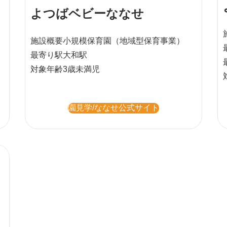
よつばベビーななせ
施設概要
小規模保育園
（地域型保育事業）
最寄り駅
大和駅
対象年齢
3歳未満児
園見学/ななせ公式サイト