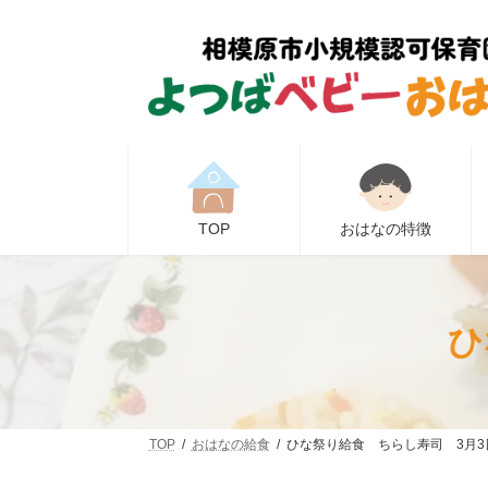
コ
ナ
ン
ビ
テ
ゲ
ン
ー
ツ
シ
へ
ョ
ス
ン
キ
に
ッ
移
プ
動
TOP
おはなの特徴
ひ
TOP
おはなの給食
ひな祭り給食 ちらし寿司 3月3