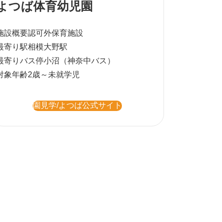
よつば体育幼児園
施設概要
認可外保育施設
最寄り駅
相模大野駅
最寄りバス停
小沼（神奈中バス）
対象年齢
2歳～未就学児
園見学/よつば公式サイト