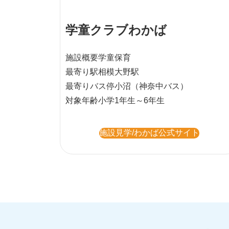
学童クラブわかば
施設概要
学童保育
最寄り駅
相模大野駅
最寄りバス停
小沼（神奈中バス）
対象年齢
小学1年生～6年生
施設見学/わかば公式サイト