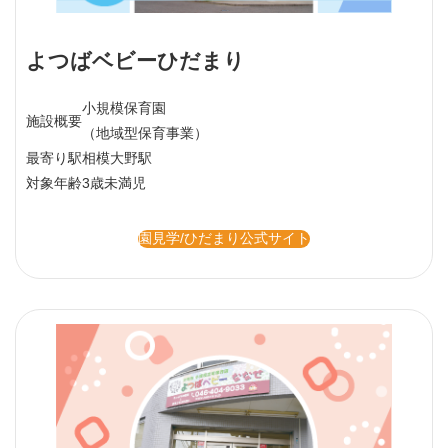
よつばベビーひだまり
小規模保育園
施設概要
（地域型保育事業）
最寄り駅
相模大野駅
対象年齢
3歳未満児
園見学/ひだまり公式サイト