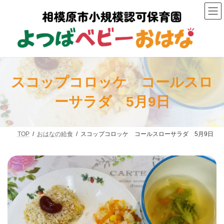
コ
ナ
ン
ビ
テ
ゲ
ン
ー
ツ
シ
へ
ョ
ス
ン
キ
に
ッ
移
スコップコロッケ コールスロ
プ
動
ーサラダ 5月9日
TOP
おはなの給食
スコップコロッケ コールスローサラダ 5月9日