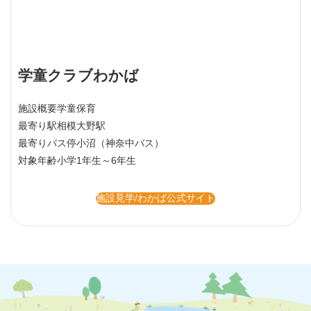
学童クラブわかば
施設概要
学童保育
最寄り駅
相模大野駅
最寄りバス停
小沼（神奈中バス）
対象年齢
小学1年生～6年生
施設見学/わかば公式サイト