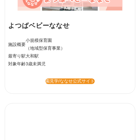
よつばベビーななせ
小規模保育園
施設概要
（地域型保育事業）
最寄り駅
大和駅
対象年齢
3歳未満児
園見学/ななせ公式サイト