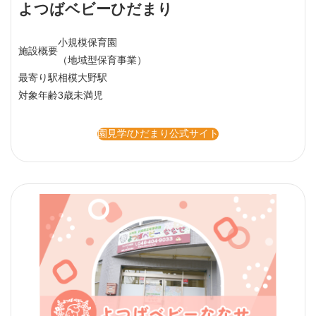
よつばベビーひだまり
小規模保育園
施設概要
（地域型保育事業）
最寄り駅
相模大野駅
対象年齢
3歳未満児
園見学/ひだまり公式サイト