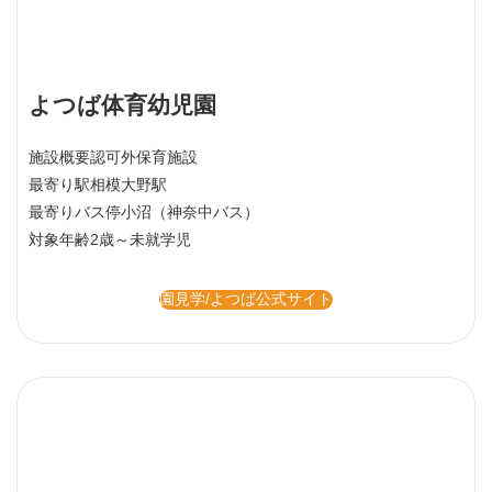
よつば体育幼児園
施設概要
認可外保育施設
最寄り駅
相模大野駅
最寄りバス停
小沼（神奈中バス）
対象年齢
2歳～未就学児
園見学/よつば公式サイト