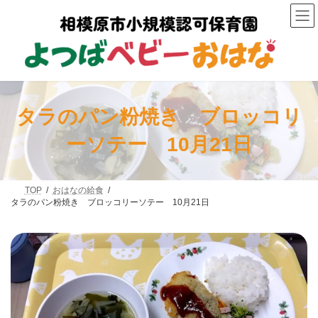
コ
ナ
ン
ビ
テ
ゲ
ン
ー
ツ
シ
へ
ョ
ス
ン
キ
に
ッ
移
タラのパン粉焼き ブロッコリ
プ
動
ーソテー 10月21日
TOP
おはなの給食
タラのパン粉焼き ブロッコリーソテー 10月21日