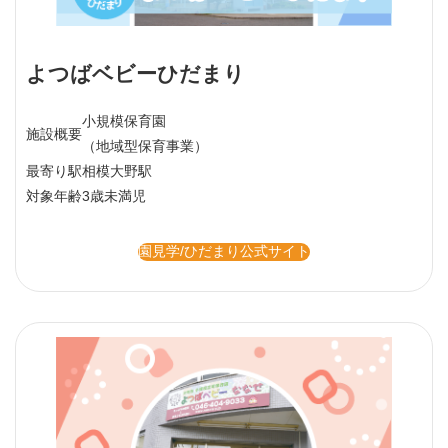
よつばベビーひだまり
小規模保育園
施設概要
（地域型保育事業）
最寄り駅
相模大野駅
対象年齢
3歳未満児
園見学/ひだまり公式サイト