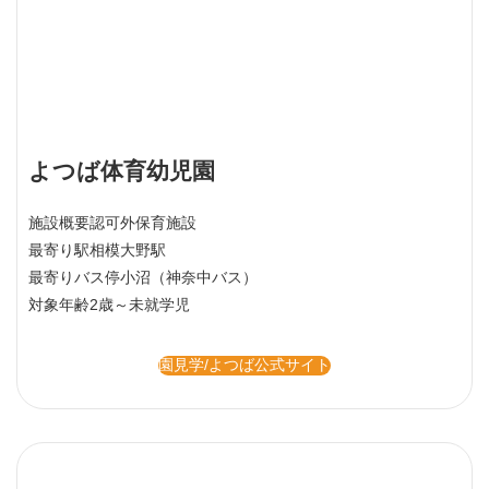
よつば体育幼児園
施設概要
認可外保育施設
最寄り駅
相模大野駅
最寄りバス停
小沼（神奈中バス）
対象年齢
2歳～未就学児
園見学/よつば公式サイト