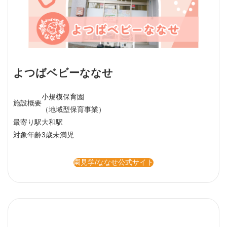
よつばベビーななせ
小規模保育園
施設概要
（地域型保育事業）
最寄り駅
大和駅
対象年齢
3歳未満児
園見学/ななせ公式サイト