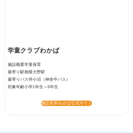
学童クラブわかば
施設概要
学童保育
最寄り駅
相模大野駅
最寄りバス停
小沼（神奈中バス）
対象年齢
小学1年生～6年生
施設見学/わかば公式サイト