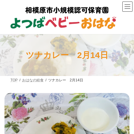
コ
ナ
ン
ビ
テ
ゲ
ン
ー
ツ
シ
へ
ョ
ス
ン
キ
に
ッ
移
プ
動
ツナカレー 2月14日
TOP
おはなの給食
ツナカレー 2月14日