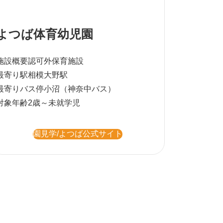
よつば体育幼児園
施設概要
認可外保育施設
最寄り駅
相模大野駅
最寄りバス停
小沼（神奈中バス）
対象年齢
2歳～未就学児
園見学/よつば公式サイト