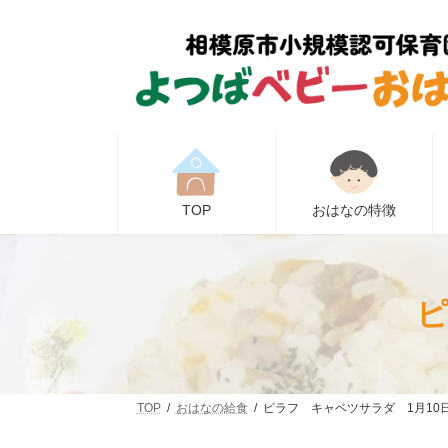
コ
ナ
ン
ビ
テ
ゲ
ン
ー
ツ
シ
へ
ョ
ス
ン
キ
に
ッ
移
プ
動
TOP
おはなの特徴
ピ
TOP
おはなの給食
ピラフ キャベツサラダ 1月10