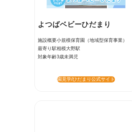
よつばベビーひだまり
施設概要
小規模保育園
（地域型保育事業）
最寄り駅
相模大野駅
対象年齢
3歳未満児
園見学/ひだまり公式サイト