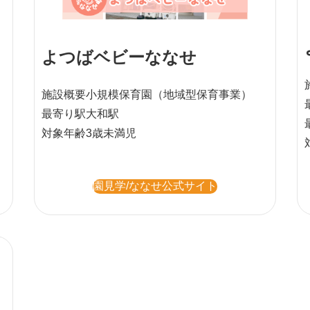
よつばベビーななせ
施設概要
小規模保育園
（地域型保育事業）
最寄り駅
大和駅
対象年齢
3歳未満児
園見学/ななせ公式サイト