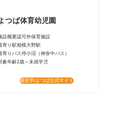
よつば体育幼児園
施設概要
認可外保育施設
最寄り駅
相模大野駅
最寄りバス停
小沼（神奈中バス）
対象年齢
2歳～未就学児
園見学/よつば公式サイト