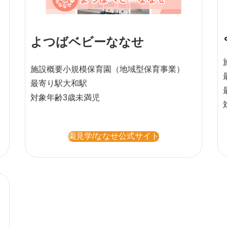
よつばベビーななせ
施設概要
小規模保育園
（地域型保育事業）
最寄り駅
大和駅
対象年齢
3歳未満児
園見学/ななせ公式サイト