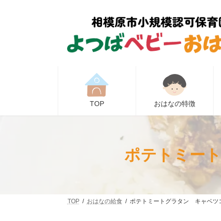
コ
ナ
ン
ビ
テ
ゲ
ン
ー
ツ
シ
へ
ョ
ス
ン
キ
に
ッ
移
プ
動
TOP
おはなの特徴
ポテトミート
TOP
おはなの給食
ポテトミートグラタン キャベツコ