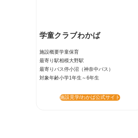
学童クラブわかば
施設概要
学童保育
最寄り駅
相模大野駅
最寄りバス停
小沼（神奈中バス）
対象年齢
小学1年生～6年生
施設見学/わかば公式サイト