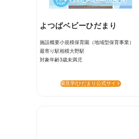
よつばベビーひだまり
施設概要
小規模保育園
（地域型保育事業）
最寄り駅
相模大野駅
対象年齢
3歳未満児
園見学/ひだまり公式サイト