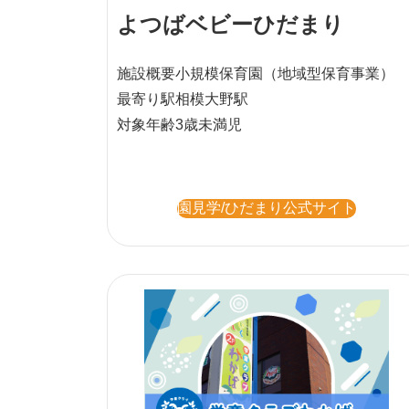
よつばベビーひだまり
施設概要
小規模保育園
（地域型保育事業）
最寄り駅
相模大野駅
対象年齢
3歳未満児
園見学/ひだまり公式サイト