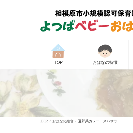
コ
ナ
ン
ビ
テ
ゲ
ン
ー
ツ
シ
へ
ョ
ス
ン
キ
に
ッ
移
プ
動
TOP
おはなの特徴
TOP
おはなの給食
夏野菜カレー スパサラ