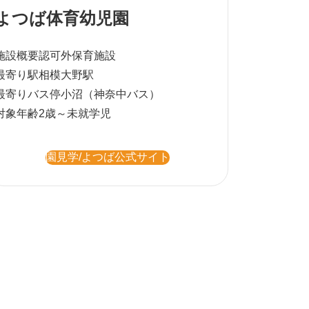
よつば体育幼児園
施設概要
認可外保育施設
最寄り駅
相模大野駅
最寄りバス停
小沼（神奈中バス）
対象年齢
2歳～未就学児
園見学/よつば公式サイト