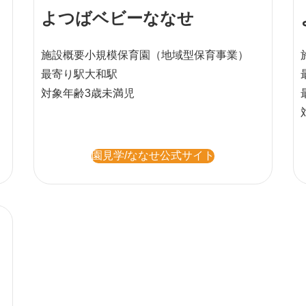
よつばベビーななせ
施設概要
小規模保育園
（地域型保育事業）
最寄り駅
大和駅
対象年齢
3歳未満児
園見学/ななせ公式サイト