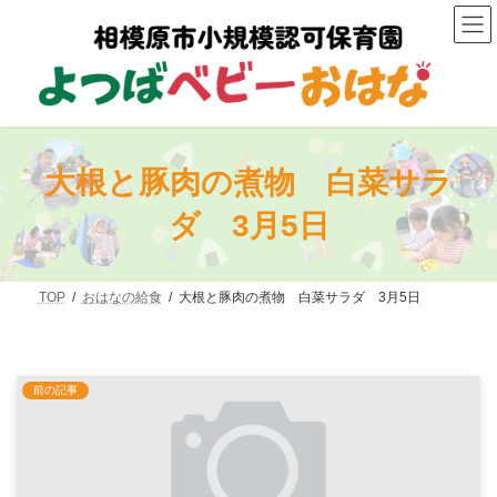
コ
ナ
ン
ビ
テ
ゲ
ン
ー
ツ
シ
へ
ョ
ス
ン
キ
に
ッ
移
大根と豚肉の煮物 白菜サラ
プ
動
ダ 3月5日
TOP
おはなの給食
大根と豚肉の煮物 白菜サラダ 3月5日
前の記事