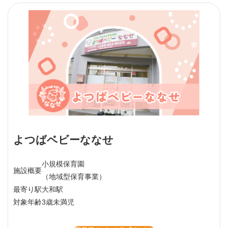
よつばベビーななせ
小規模保育園
施設概要
（地域型保育事業）
最寄り駅
大和駅
対象年齢
3歳未満児