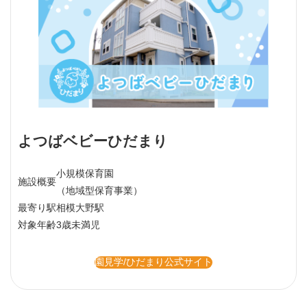
よつばベビーひだまり
小規模保育園
施設概要
（地域型保育事業）
最寄り駅
相模大野駅
対象年齢
3歳未満児
園見学/ひだまり公式サイト