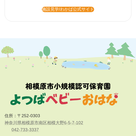
施設概要
学童保育
最寄り駅
相模大野駅
最寄りバス停
小沼（神奈中バス）
対象年齢
小学1年生～6年生
施設見学/わかば公式サイト