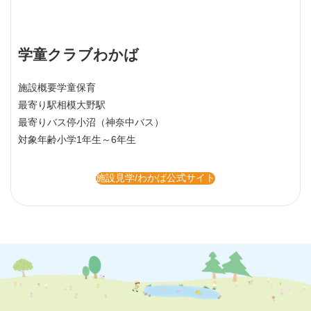
学童クラブわかば
施設概要
学童保育
最寄り駅
相模大野駅
最寄りバス停
小沼（神奈中バス）
対象年齢
小学1年生～6年生
施設見学/わかば公式サイト