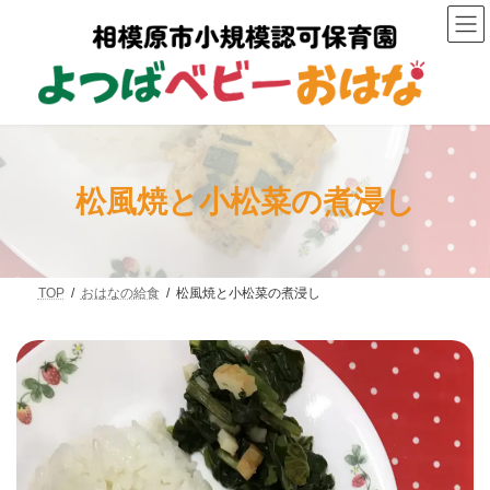
コ
ナ
ン
ビ
テ
ゲ
ン
ー
ツ
シ
へ
ョ
ス
ン
キ
に
ッ
移
プ
動
松風焼と小松菜の煮浸し
TOP
おはなの給食
松風焼と小松菜の煮浸し