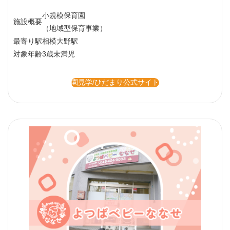
小規模保育園
施設概要
（地域型保育事業）
最寄り駅
相模大野駅
対象年齢
3歳未満児
園見学/ひだまり公式サイト