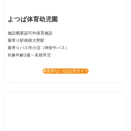
よつば体育幼児園
施設概要
認可外保育施設
最寄り駅
相模大野駅
最寄りバス停
小沼（神奈中バス）
対象年齢
2歳～未就学児
園見学/よつば公式サイト