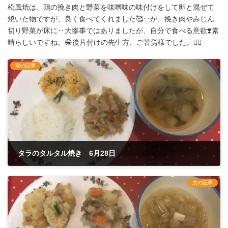
松風焼は、鶏の挽き肉と野菜を味噌味の味付けをして卵と混ぜて
焼いた物ですが、良く食べてくれました🥰‥が、挽き肉やみじん
切り野菜が床に‥大惨事ではありましたが、自分で食べる意欲❣️素
晴らしいですね。😁後片付けの先生方、ご苦労様でした。🙇‍♀️
前の記事
タラのタルタル焼き 6月28日
2021年6月28日
次の記事