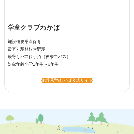
学童クラブわかば
施設概要
学童保育
最寄り駅
相模大野駅
最寄りバス停
小沼（神奈中バス）
対象年齢
小学1年生～6年生
施設見学/わかば公式サイト