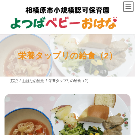
コ
ナ
ン
ビ
テ
ゲ
ン
ー
ツ
シ
へ
ョ
ス
ン
キ
に
ッ
移
プ
動
栄養タップリの給食（2）
TOP
おはなの給食
栄養タップリの給食（2）