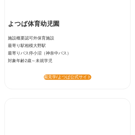
よつば体育幼児園
施設概要
認可外保育施設
最寄り駅
相模大野駅
最寄りバス停
小沼（神奈中バス）
対象年齢
2歳～未就学児
園見学/よつば公式サイト