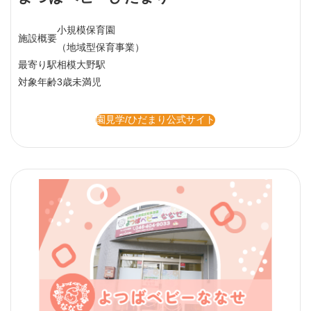
小規模保育園
施設概要
（地域型保育事業）
最寄り駅
相模大野駅
対象年齢
3歳未満児
園見学/ひだまり公式サイト