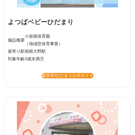
よつばベビーひだまり
小規模保育園
施設概要
（地域型保育事業）
最寄り駅
相模大野駅
対象年齢
3歳未満児
園見学/ひだまり公式サイト