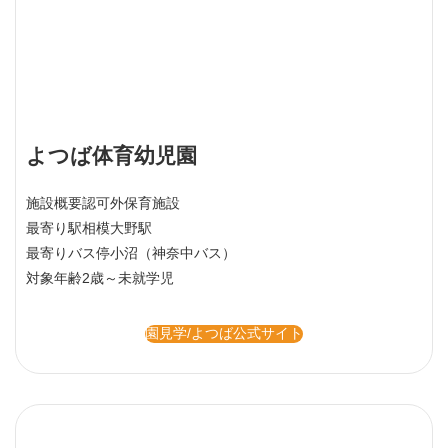
よつば体育幼児園
施設概要
認可外保育施設
最寄り駅
相模大野駅
最寄りバス停
小沼（神奈中バス）
対象年齢
2歳～未就学児
園見学/よつば公式サイト