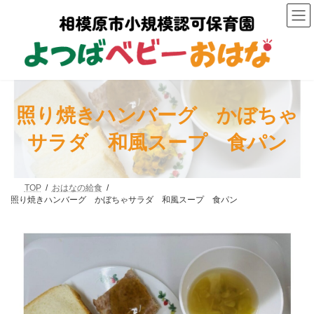
コ
ナ
ン
ビ
テ
ゲ
ン
ー
ツ
シ
へ
ョ
ス
ン
キ
に
ッ
移
照り焼きハンバーグ かぼちゃ
プ
動
サラダ 和風スープ 食パン
TOP
おはなの給食
照り焼きハンバーグ かぼちゃサラダ 和風スープ 食パン