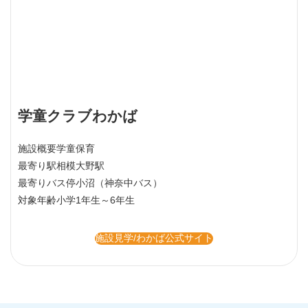
学童クラブわかば
施設概要
学童保育
最寄り駅
相模大野駅
最寄りバス停
小沼（神奈中バス）
対象年齢
小学1年生～6年生
施設見学/わかば公式サイト