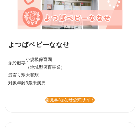
よつばベビーななせ
小規模保育園
施設概要
（地域型保育事業）
最寄り駅
大和駅
対象年齢
3歳未満児
園見学/ななせ公式サイト