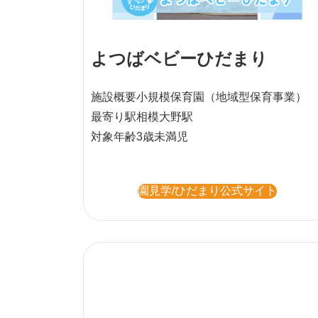
よつばベビーひだまり
施設概要
小規模保育園
（地域型保育事業）
最寄り駅
相模大野駅
対象年齢
3歳未満児
園見学/ひだまり公式サイト