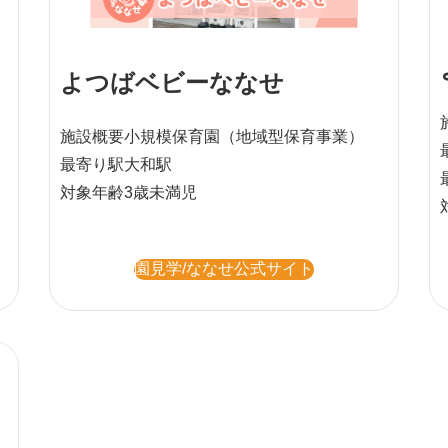
よつばベビーななせ
施設概要
小規模保育園
（地域型保育事業）
最寄り駅
大和駅
対象年齢
3歳未満児
園見学/ななせ公式サイト