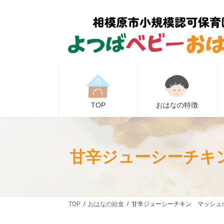
コ
ナ
ン
ビ
テ
ゲ
ン
ー
ツ
シ
へ
ョ
ス
ン
キ
に
ッ
移
プ
動
TOP
おはなの特徴
甘辛ジューシーチキ
TOP
おはなの給食
甘辛ジューシーチキン マッシュポ