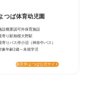
よつば体育幼児園
施設概要
認可外保育施設
最寄り駅
相模大野駅
最寄りバス停
小沼（神奈中バス）
対象年齢
2歳～未就学児
園見学/よつば公式サイト