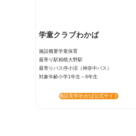
学童クラブわかば
施設概要
学童保育
最寄り駅
相模大野駅
最寄りバス停
小沼（神奈中バス）
対象年齢
小学1年生～6年生
施設見学/わかば公式サイト