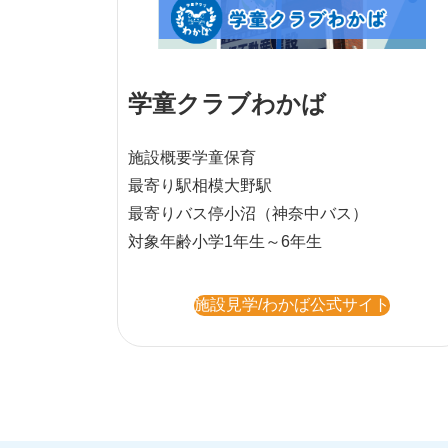
学童クラブわかば
施設概要
学童保育
最寄り駅
相模大野駅
最寄りバス停
小沼（神奈中バス）
対象年齢
小学1年生～6年生
施設見学/わかば公式サイト