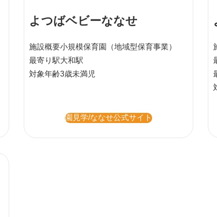
よつばベビーななせ
施設概要
小規模保育園
（地域型保育事業）
最寄り駅
大和駅
対象年齢
3歳未満児
園見学/ななせ公式サイト