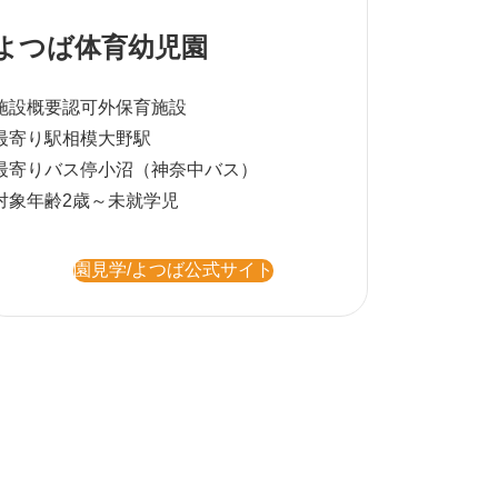
よつば体育幼児園
施設概要
認可外保育施設
最寄り駅
相模大野駅
最寄りバス停
小沼（神奈中バス）
対象年齢
2歳～未就学児
園見学/よつば公式サイト