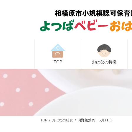
コ
ナ
ン
ビ
テ
ゲ
ン
ー
ツ
シ
へ
ョ
ス
ン
キ
に
ッ
移
プ
動
TOP
おはなの特徴
TOP
おはなの給食
肉野菜炒め 5月11日