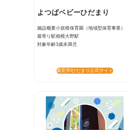
よつばベビーひだまり
施設概要
小規模保育園
（地域型保育事業）
最寄り駅
相模大野駅
対象年齢
3歳未満児
園見学/ひだまり公式サイト