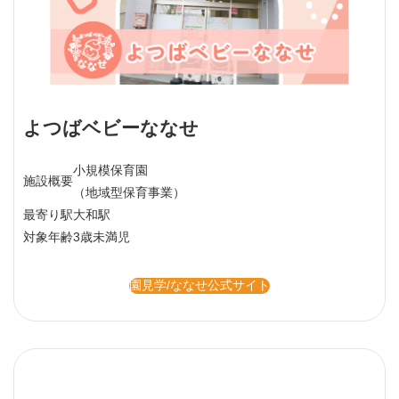
よつばベビーななせ
小規模保育園
施設概要
（地域型保育事業）
最寄り駅
大和駅
対象年齢
3歳未満児
園見学/ななせ公式サイト