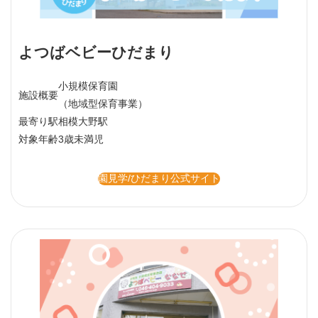
よつばベビーひだまり
小規模保育園
施設概要
（地域型保育事業）
最寄り駅
相模大野駅
対象年齢
3歳未満児
園見学/ひだまり公式サイト