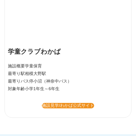
学童クラブわかば
施設概要
学童保育
最寄り駅
相模大野駅
最寄りバス停
小沼（神奈中バス）
対象年齢
小学1年生～6年生
施設見学/わかば公式サイト