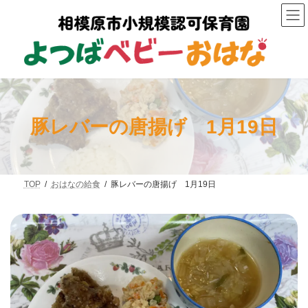
コ
ナ
ン
ビ
テ
ゲ
ン
ー
ツ
シ
へ
ョ
ス
ン
キ
に
ッ
移
プ
動
豚レバーの唐揚げ 1月19日
TOP
おはなの給食
豚レバーの唐揚げ 1月19日