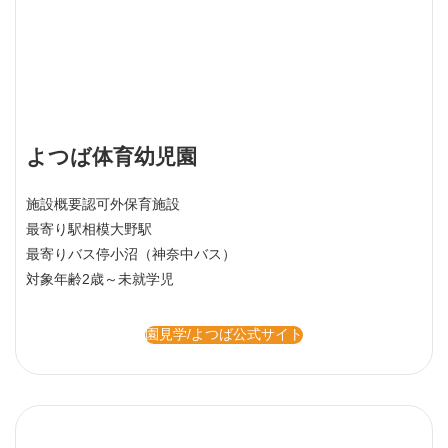
よつば体育幼児園
施設概要
認可外保育施設
最寄り駅
相模大野駅
最寄りバス停
小沼（神奈中バス）
対象年齢
2歳～未就学児
園見学/よつば公式サイト