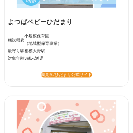
よつばベビーひだまり
小規模保育園
施設概要
（地域型保育事業）
最寄り駅
相模大野駅
対象年齢
3歳未満児
園見学/ひだまり公式サイト