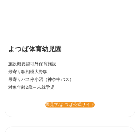
よつば体育幼児園
施設概要
認可外保育施設
最寄り駅
相模大野駅
最寄りバス停
小沼（神奈中バス）
対象年齢
2歳～未就学児
園見学/よつば公式サイト