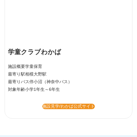
学童クラブわかば
施設概要
学童保育
最寄り駅
相模大野駅
最寄りバス停
小沼（神奈中バス）
対象年齢
小学1年生～6年生
施設見学/わかば公式サイト