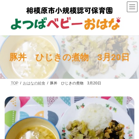
コ
ナ
ン
ビ
テ
ゲ
ン
ー
ツ
シ
へ
ョ
ス
ン
キ
に
ッ
移
プ
動
豚丼 ひじきの煮物 3月20日
TOP
おはなの給食
豚丼 ひじきの煮物 3月20日