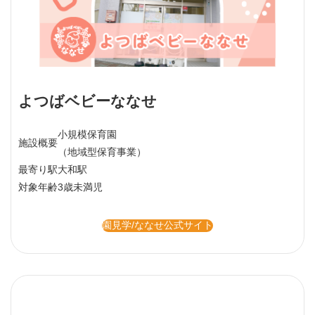
よつばベビーななせ
小規模保育園
施設概要
（地域型保育事業）
最寄り駅
大和駅
対象年齢
3歳未満児
園見学/ななせ公式サイト