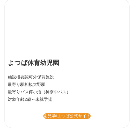
よつば体育幼児園
施設概要
認可外保育施設
最寄り駅
相模大野駅
最寄りバス停
小沼（神奈中バス）
対象年齢
2歳～未就学児
園見学/よつば公式サイト