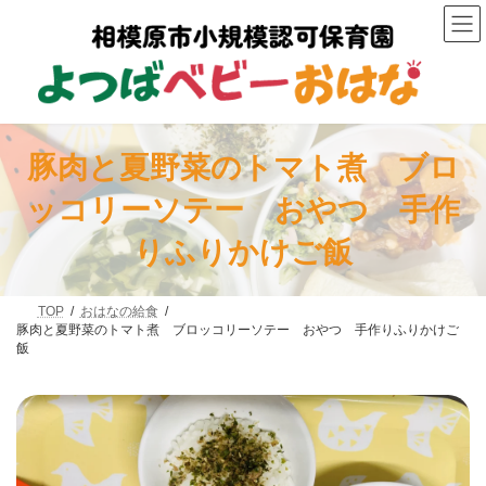
コ
ナ
ン
ビ
テ
ゲ
ン
ー
ツ
シ
へ
ョ
ス
ン
キ
に
豚肉と夏野菜のトマト煮 ブロ
ッ
移
プ
動
ッコリーソテー おやつ 手作
りふりかけご飯
TOP
おはなの給食
豚肉と夏野菜のトマト煮 ブロッコリーソテー おやつ 手作りふりかけご
飯