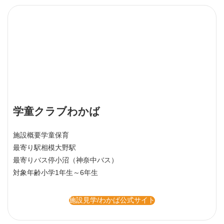
学童クラブわかば
施設概要
学童保育
最寄り駅
相模大野駅
最寄りバス停
小沼（神奈中バス）
対象年齢
小学1年生～6年生
施設見学/わかば公式サイト