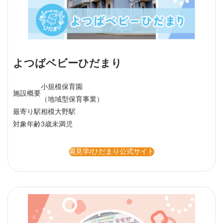
よつばベビーひだまり
小規模保育園
施設概要
（地域型保育事業）
最寄り駅
相模大野駅
対象年齢
3歳未満児
園見学/ひだまり公式サイト