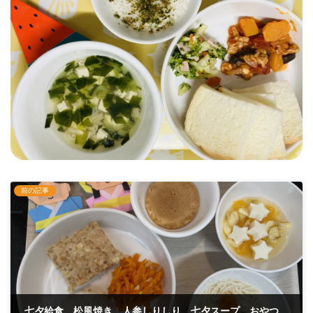
前の記事
七夕給食 松風焼き 人参しりしり 七夕スープ おやつ キラキラフルーツポンチ