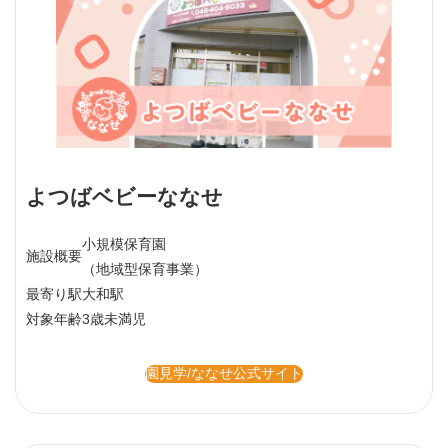
よつばベビーななせ
小規模保育園
施設概要
（地域型保育事業）
最寄り駅
大和駅
対象年齢
3歳未満児
園見学/ななせ公式サイト