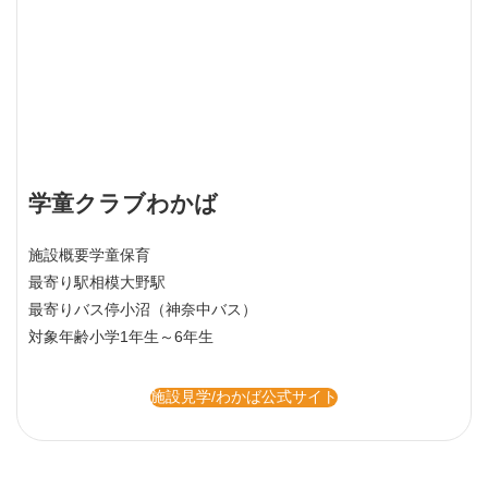
学童クラブわかば
施設概要
学童保育
最寄り駅
相模大野駅
最寄りバス停
小沼（神奈中バス）
対象年齢
小学1年生～6年生
施設見学/わかば公式サイト