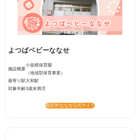
よつばベビーななせ
小規模保育園
施設概要
（地域型保育事業）
最寄り駅
大和駅
対象年齢
3歳未満児
園見学/ななせ公式サイト