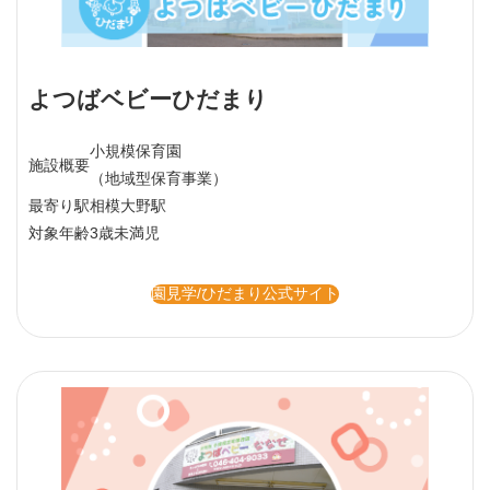
よつばベビーひだまり
小規模保育園
施設概要
（地域型保育事業）
最寄り駅
相模大野駅
対象年齢
3歳未満児
園見学/ひだまり公式サイト