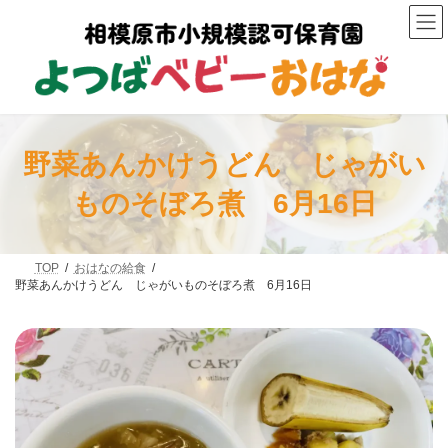
コ
ナ
ン
ビ
テ
ゲ
ン
ー
ツ
シ
へ
ョ
ス
ン
キ
に
ッ
移
野菜あんかけうどん じゃがい
プ
動
ものそぼろ煮 6月16日
TOP
おはなの給食
野菜あんかけうどん じゃがいものそぼろ煮 6月16日