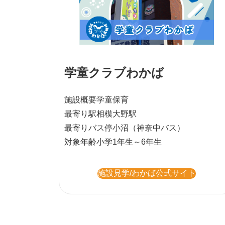
学童クラブわかば
施設概要
学童保育
最寄り駅
相模大野駅
最寄りバス停
小沼（神奈中バス）
対象年齢
小学1年生～6年生
施設見学/わかば公式サイト