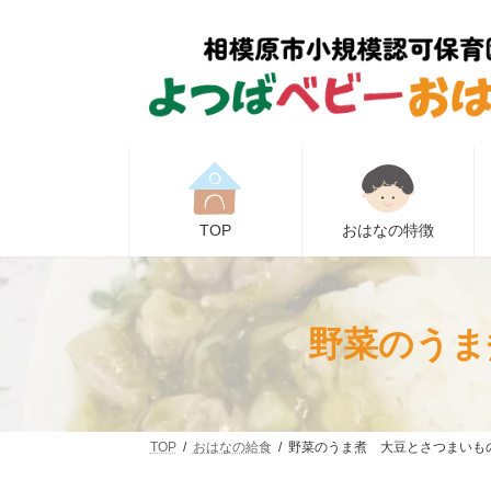
コ
ナ
ン
ビ
テ
ゲ
ン
ー
ツ
シ
へ
ョ
ス
ン
キ
に
ッ
移
プ
動
TOP
おはなの特徴
野菜のうま
TOP
おはなの給食
野菜のうま煮 大豆とさつまいも