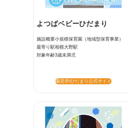
よつばベビーひだまり
施設概要
小規模保育園
（地域型保育事業）
最寄り駅
相模大野駅
対象年齢
3歳未満児
園見学/ひだまり公式サイト