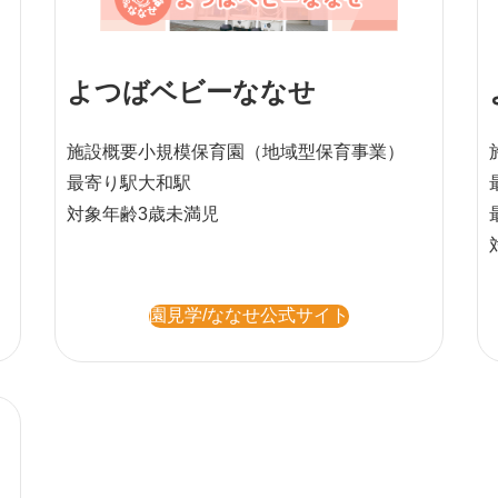
よつばベビーななせ
施設概要
小規模保育園
（地域型保育事業）
最寄り駅
大和駅
対象年齢
3歳未満児
園見学/ななせ公式サイト