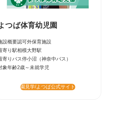
よつば体育幼児園
施設概要
認可外保育施設
最寄り駅
相模大野駅
最寄りバス停
小沼（神奈中バス）
対象年齢
2歳～未就学児
園見学/よつば公式サイト