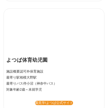
よつば体育幼児園
施設概要
認可外保育施設
最寄り駅
相模大野駅
最寄りバス停
小沼（神奈中バス）
対象年齢
2歳～未就学児
園見学/よつば公式サイト