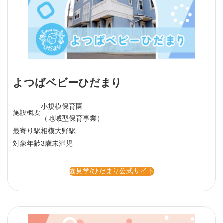
よつばベビーひだまり
小規模保育園
施設概要
（地域型保育事業）
最寄り駅
相模大野駅
対象年齢
3歳未満児
園見学/ひだまり公式サイト