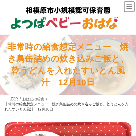
コ
ナ
ン
ビ
テ
ゲ
ン
ー
ツ
シ
へ
ョ
ス
ン
キ
に
非常時の給食想定メニュー 焼
ッ
移
プ
動
き鳥缶詰めの炊き込みご飯と、
乾うどんを入れたすいとん風
汁 12月10日
TOP
おはなの給食
非常時の給食想定メニュー 焼き鳥缶詰めの炊き込みご飯と、乾うどんを入
れたすいとん風汁 12月10日