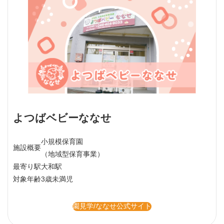
よつばベビーななせ
小規模保育園
施設概要
（地域型保育事業）
最寄り駅
大和駅
対象年齢
3歳未満児
園見学/ななせ公式サイト