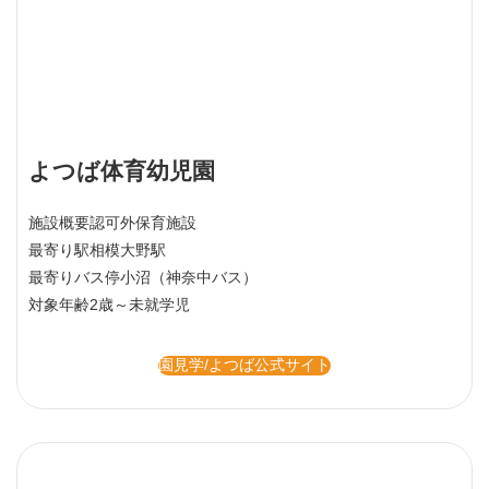
よつば体育幼児園
施設概要
認可外保育施設
最寄り駅
相模大野駅
最寄りバス停
小沼（神奈中バス）
対象年齢
2歳～未就学児
園見学/よつば公式サイト