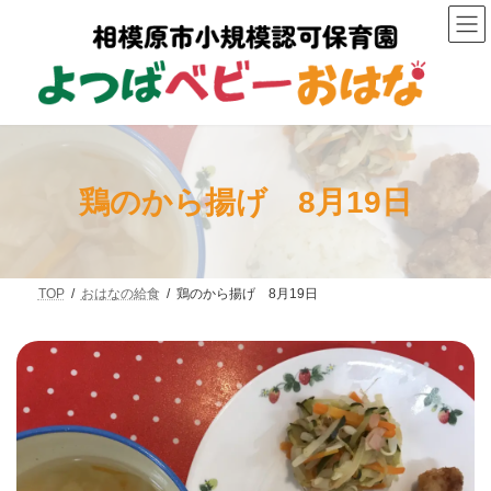
コ
ナ
ン
ビ
テ
ゲ
ン
ー
ツ
シ
へ
ョ
ス
ン
キ
に
ッ
移
プ
動
鶏のから揚げ 8月19日
TOP
おはなの給食
鶏のから揚げ 8月19日