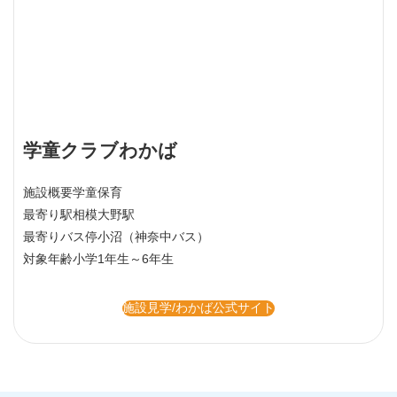
学童クラブわかば
施設概要
学童保育
最寄り駅
相模大野駅
最寄りバス停
小沼（神奈中バス）
対象年齢
小学1年生～6年生
施設見学/わかば公式サイト