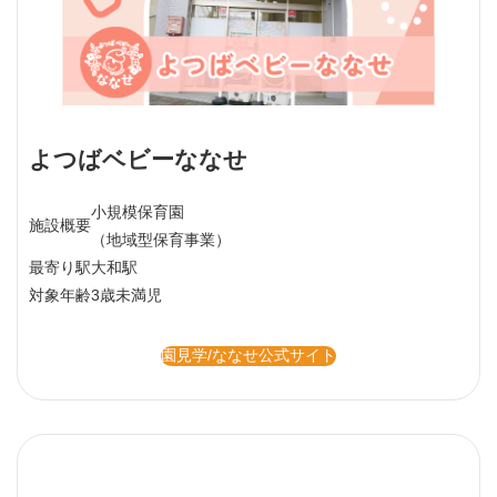
よつばベビーななせ
小規模保育園
施設概要
（地域型保育事業）
最寄り駅
大和駅
対象年齢
3歳未満児
園見学/ななせ公式サイト