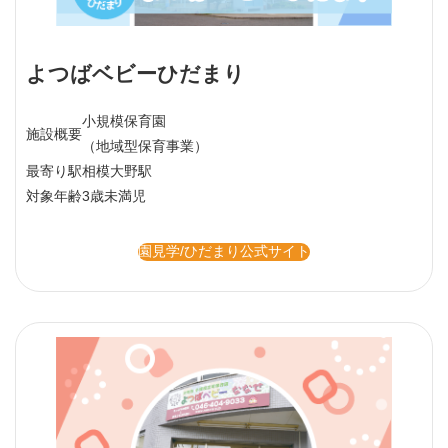
よつばベビーひだまり
小規模保育園
施設概要
（地域型保育事業）
最寄り駅
相模大野駅
対象年齢
3歳未満児
園見学/ひだまり公式サイト