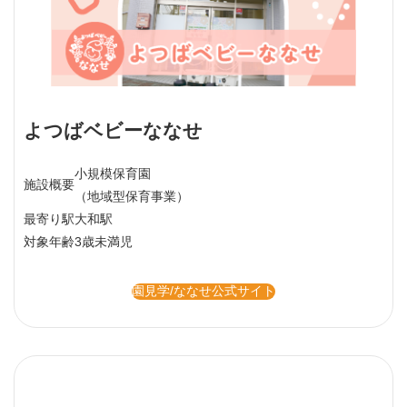
よつばベビーななせ
小規模保育園
施設概要
（地域型保育事業）
最寄り駅
大和駅
対象年齢
3歳未満児
園見学/ななせ公式サイト