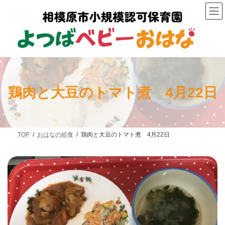
コ
ナ
ン
ビ
テ
ゲ
ン
ー
ツ
シ
へ
ョ
ス
ン
キ
に
ッ
移
プ
動
鶏肉と大豆のトマト煮 4月22日
TOP
おはなの給食
鶏肉と大豆のトマト煮 4月22日