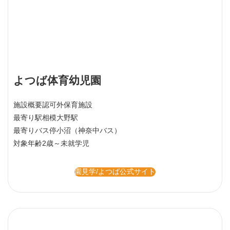
よつば体育幼児園
施設概要
認可外保育施設
最寄り駅
相模大野駅
最寄りバス停
小沼（神奈中バス）
対象年齢
2歳～未就学児
園見学/よつば公式サイト