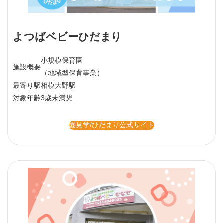
よつばベビーひだまり
小規模保育園
施設概要
（地域型保育事業）
最寄り駅
相模大野駅
対象年齢
3歳未満児
園見学/ひだまり公式サイト