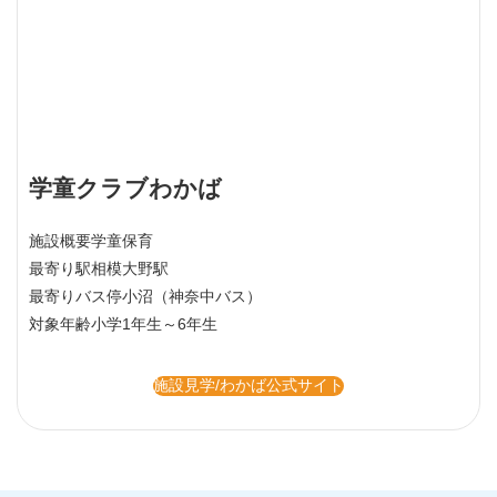
学童クラブわかば
施設概要
学童保育
最寄り駅
相模大野駅
最寄りバス停
小沼（神奈中バス）
対象年齢
小学1年生～6年生
施設見学/わかば公式サイト