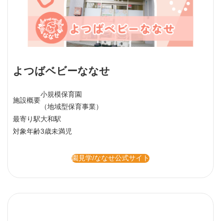
よつばベビーななせ
小規模保育園
施設概要
（地域型保育事業）
最寄り駅
大和駅
対象年齢
3歳未満児
園見学/ななせ公式サイト