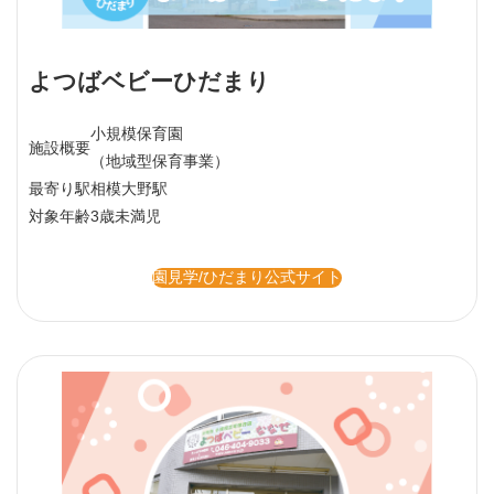
よつばベビーひだまり
小規模保育園
施設概要
（地域型保育事業）
最寄り駅
相模大野駅
対象年齢
3歳未満児
園見学/ひだまり公式サイト