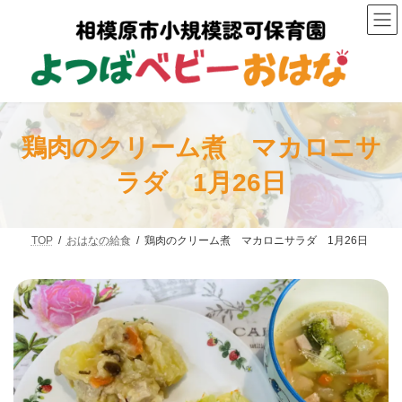
コ
ナ
ン
ビ
テ
ゲ
ン
ー
ツ
シ
へ
ョ
ス
ン
キ
に
ッ
移
鶏肉のクリーム煮 マカロニサ
プ
動
ラダ 1月26日
TOP
おはなの給食
鶏肉のクリーム煮 マカロニサラダ 1月26日