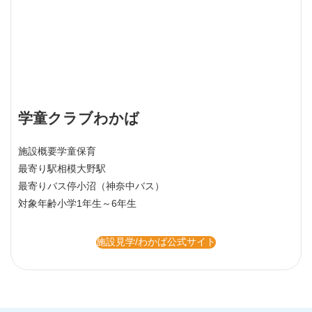
学童クラブわかば
施設概要
学童保育
最寄り駅
相模大野駅
最寄りバス停
小沼（神奈中バス）
対象年齢
小学1年生～6年生
施設見学/わかば公式サイト