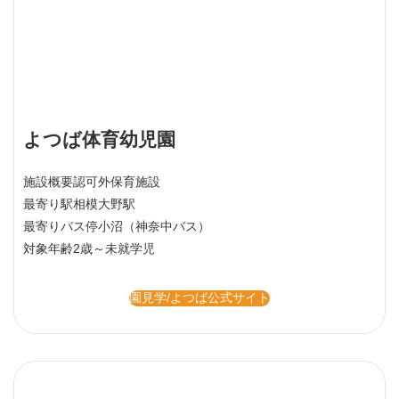
よつば体育幼児園
施設概要
認可外保育施設
最寄り駅
相模大野駅
最寄りバス停
小沼（神奈中バス）
対象年齢
2歳～未就学児
園見学/よつば公式サイト