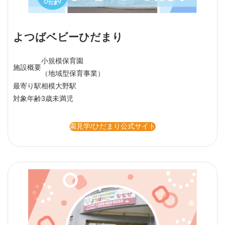
よつばベビーひだまり
小規模保育園
施設概要
（地域型保育事業）
最寄り駅
相模大野駅
対象年齢
3歳未満児
園見学/ひだまり公式サイト