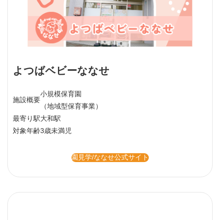
よつばベビーななせ
小規模保育園
施設概要
（地域型保育事業）
最寄り駅
大和駅
対象年齢
3歳未満児
園見学/ななせ公式サイト