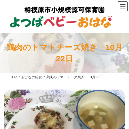
コ
ナ
ン
ビ
テ
ゲ
ン
ー
ツ
シ
へ
ョ
ス
ン
キ
に
ッ
移
鶏肉のトマトチーズ焼き 10月
プ
動
22日
TOP
おはなの給食
鶏肉のトマトチーズ焼き 10月22日