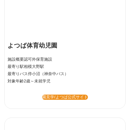
よつば体育幼児園
施設概要
認可外保育施設
最寄り駅
相模大野駅
最寄りバス停
小沼（神奈中バス）
対象年齢
2歳～未就学児
園見学/よつば公式サイト