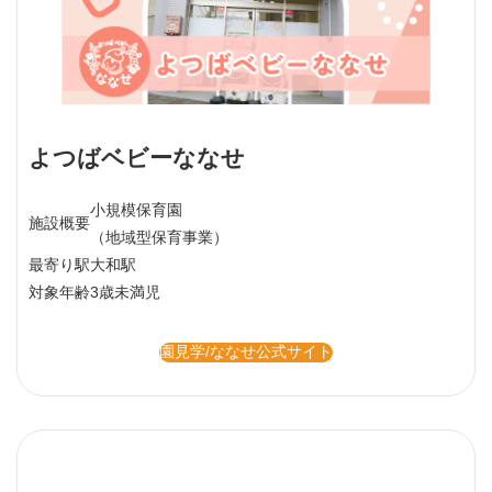
よつばベビーななせ
小規模保育園
施設概要
（地域型保育事業）
最寄り駅
大和駅
対象年齢
3歳未満児
園見学/ななせ公式サイト