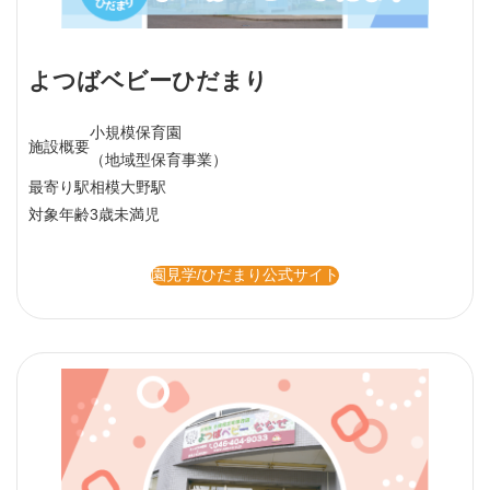
よつばベビーひだまり
小規模保育園
施設概要
（地域型保育事業）
最寄り駅
相模大野駅
対象年齢
3歳未満児
園見学/ひだまり公式サイト