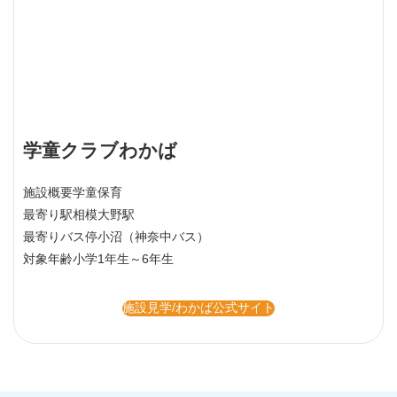
学童クラブわかば
施設概要
学童保育
最寄り駅
相模大野駅
最寄りバス停
小沼（神奈中バス）
対象年齢
小学1年生～6年生
施設見学/わかば公式サイト