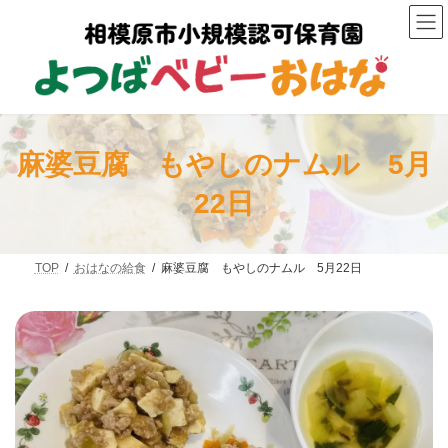
コ
ナ
ン
ビ
テ
ゲ
ン
ー
ツ
シ
へ
ョ
ス
ン
キ
に
ッ
移
麻婆豆腐 もやしのナムル 5月
プ
動
22日
TOP
おはなの給食
麻婆豆腐 もやしのナムル 5月22日