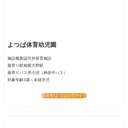
よつば体育幼児園
施設概要
認可外保育施設
最寄り駅
相模大野駅
最寄りバス停
小沼（神奈中バス）
対象年齢
2歳～未就学児
園見学/よつば公式サイト