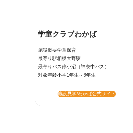
学童クラブわかば
施設概要
学童保育
最寄り駅
相模大野駅
最寄りバス停
小沼（神奈中バス）
対象年齢
小学1年生～6年生
施設見学/わかば公式サイト