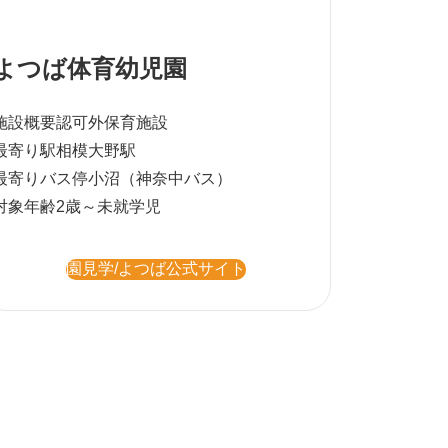
よつば体育幼児園
施設概要
認可外保育施設
最寄り駅
相模大野駅
最寄りバス停
小沼（神奈中バス）
対象年齢
2歳～未就学児
園見学/よつば公式サイト