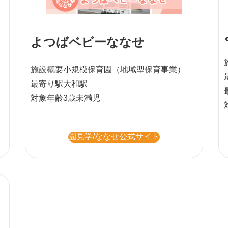
よつばベビーななせ
施設概要
小規模保育園
（地域型保育事業）
最寄り駅
大和駅
対象年齢
3歳未満児
園見学/ななせ公式サイト