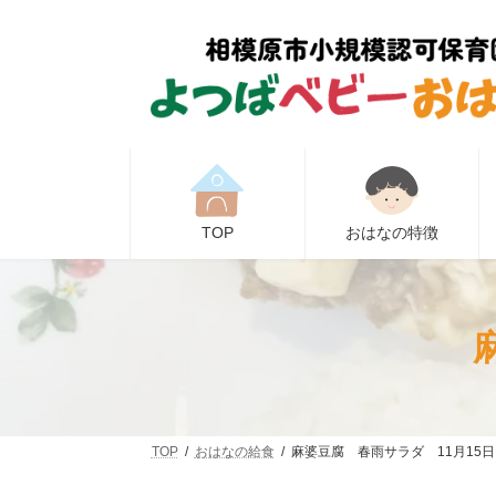
コ
ナ
ン
ビ
テ
ゲ
ン
ー
ツ
シ
へ
ョ
ス
ン
キ
に
ッ
移
プ
動
TOP
おはなの特徴
TOP
おはなの給食
麻婆豆腐 春雨サラダ 11月15日