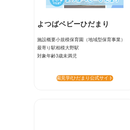
よつばベビーひだまり
施設概要
小規模保育園
（地域型保育事業）
最寄り駅
相模大野駅
対象年齢
3歳未満児
園見学/ひだまり公式サイト