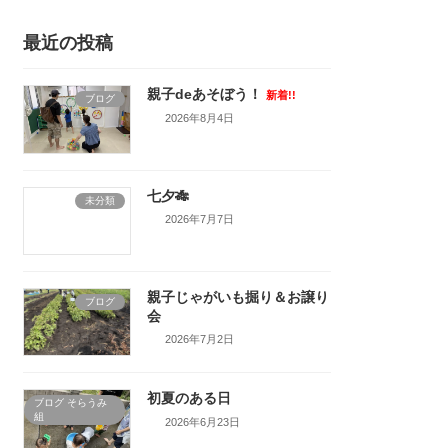
最近の投稿
親子deあそぼう！
新着!!
ブログ
2026年8月4日
七夕🎋
未分類
2026年7月7日
親子じゃがいも掘り＆お譲り
ブログ
会
2026年7月2日
初夏のある日
ブログ そらうみ
組
2026年6月23日