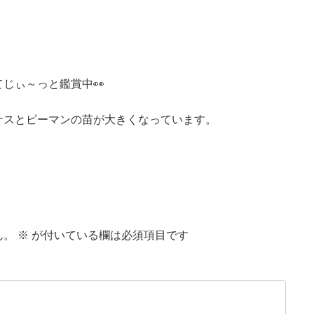
じぃ～っと鑑賞中👀
ナスとピーマンの苗が大きくなっています。
ん。
※
が付いている欄は必須項目です