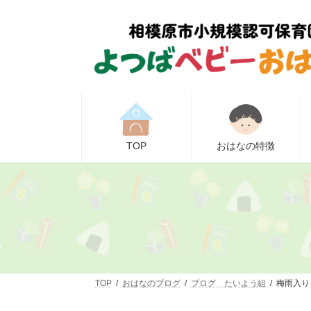
コ
ナ
ン
ビ
テ
ゲ
ン
ー
ツ
シ
へ
ョ
ス
ン
キ
に
ッ
移
プ
動
TOP
おはなの特徴
TOP
おはなのブログ
ブログ たいよう組
梅雨入り