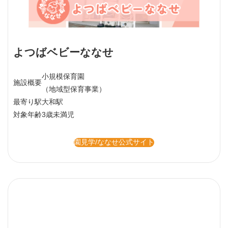
よつばベビーななせ
小規模保育園
施設概要
（地域型保育事業）
最寄り駅
大和駅
対象年齢
3歳未満児
園見学/ななせ公式サイト