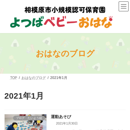
コ
ナ
ン
ビ
テ
ゲ
ン
ー
ツ
シ
へ
ョ
ス
ン
キ
に
ッ
移
プ
動
おはなのブログ
TOP
おはなのブログ
2021年1月
2021年1月
運動あそび
ブログ たいよう組
2021年1月30日