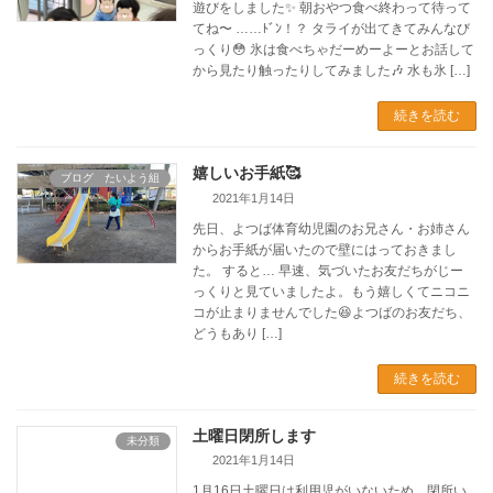
遊びをしました✨ 朝おやつ食べ終わって待って
てね〜 ……ﾄﾞﾝ！？ タライが出てきてみんなび
っくり😳 氷は食べちゃだーめーよーとお話して
から見たり触ったりしてみました🎶 水も氷 […]
続きを読む
嬉しいお手紙🥰
ブログ たいよう組
2021年1月14日
先日、よつば体育幼児園のお兄さん・お姉さん
からお手紙が届いたので壁にはっておきまし
た。 すると… 早速、気づいたお友だちがじー
っくりと見ていましたよ。もう嬉しくてニコニ
コが止まりませんでした😆よつばのお友だち、
どうもあり […]
続きを読む
土曜日閉所します
未分類
2021年1月14日
1月16日土曜日は利用児がいないため、閉所い