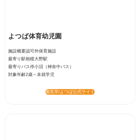
よつば体育幼児園
施設概要
認可外保育施設
最寄り駅
相模大野駅
最寄りバス停
小沼（神奈中バス）
対象年齢
2歳～未就学児
園見学/よつば公式サイト