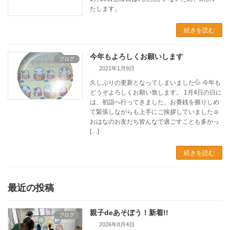
たします。
続きを読む
今年もよろしくお願いします
ブログ
2021年1月9日
久しぶりの更新となってしまいました💦 今年も
どうぞよろしくお願い致します。 1月4日の日に
は、初詣へ行ってきました。お賽銭を握りしめ
て緊張しながらも上手にご挨拶していました☺️
おはなのお友だち皆んなで過ごすことも多かっ
[…]
続きを読む
最近の投稿
親子deあそぼう！
新着!!
ブログ
2026年8月4日