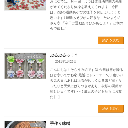
おはなでは、月一回 よつば体育幼児園の先生
が来てくださり体操を教えてくれます。今回
は、2歳の運動あそびの様子をお伝えしようと
思います❗️ 運動あそびが大好きな たいよう組
さん😊 『今日は運動あそびがあるよ！』と朝の
会で伝 […]
続きを読む
ぶるぶるっ！？
ブログ そらうみ組
2021年1月28日
こんにちは！そらうみ組です😊 今日は雪が降る
ほど寒いですね😰 最近はトレーナーで丁度いい
天気の日もあれば上着が欲しくなるほど寒くな
ったりと天気にばらつきがあり、衣類の調節が
難しい日々です(＞＜) 最近の子どもたちはお友
だ […]
続きを読む
手作り味噌
ブログ