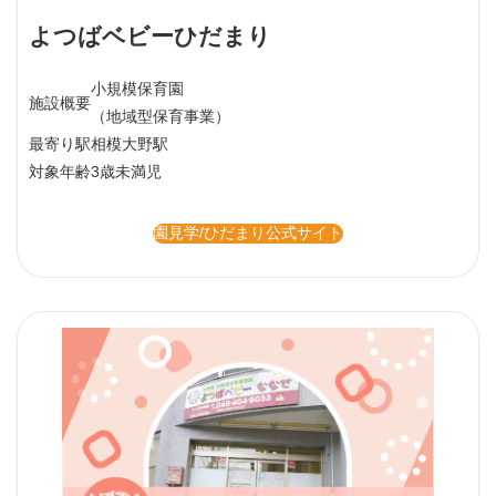
よつばベビーひだまり
小規模保育園
施設概要
（地域型保育事業）
最寄り駅
相模大野駅
対象年齢
3歳未満児
園見学/ひだまり公式サイト