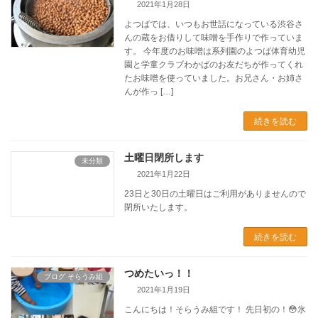
2021年1月28日
よつばでは、いつもお世話になっている渋谷さ
んの蔵をお借りして味噌を手作りで作っていま
す。 今年度のお味噌は系列園のよつば体育幼児
園と学童クラブわかばのお友だちが作ってくれ
たお味噌を使っていました。お兄さん・お姉さ
んが作っ […]
続きを読む
土曜日閉所します
未分類
2021年1月22日
23日と30日の土曜日はご利用がありませんので
閉所いたします。
続きを読む
つめたいっ！！
ブログ そらうみ組
2021年1月19日
こんにちは！そらうみ組です！ 先日初の！😳氷