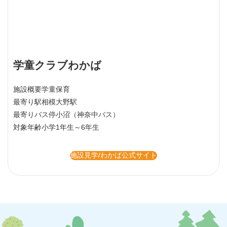
学童クラブわかば
施設概要
学童保育
最寄り駅
相模大野駅
最寄りバス停
小沼（神奈中バス）
対象年齢
小学1年生～6年生
施設見学/わかば公式サイト