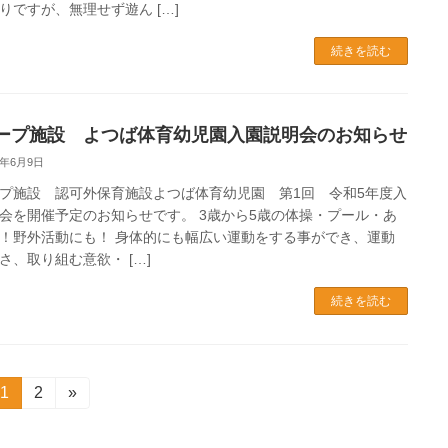
りですが、無理せず遊ん […]
続きを読む
ープ施設 よつば体育幼児園入園説明会のお知らせ
2年6月9日
プ施設 認可外保育施設よつば体育幼児園 第1回 令和5年度入
会を開催予定のお知らせです。 3歳から5歳の体操・プール・あ
！野外活動にも！ 身体的にも幅広い運動をする事ができ、運動
さ、取り組む意欲・ […]
続きを読む
固
1
固
2
»
定
定
ペ
ペ