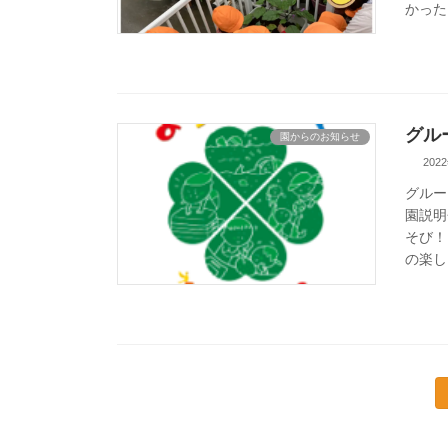
かった
グル
園からのお知らせ
202
グルー
園説明
そび！
の楽し
投
稿