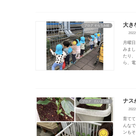
大き
ブログ そらうみ組
202
月曜日
みまし
たり、
ら、電
ナス
ブログ たいよう組
202
育てて
んなで
ンもそ