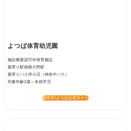
よつば体育幼児園
施設概要
認可外保育施設
最寄り駅
相模大野駅
最寄りバス停
小沼（神奈中バス）
対象年齢
2歳～未就学児
園見学/よつば公式サイト