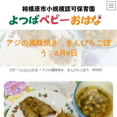
コ
ナ
ン
ビ
テ
ゲ
ン
ー
ツ
シ
へ
ョ
ス
ン
キ
に
ッ
移
アジの風味焼き きんぴらごぼ
プ
動
う 8月9日
TOP
おはなの給食
アジの風味焼き きんぴらごぼう 8月9日