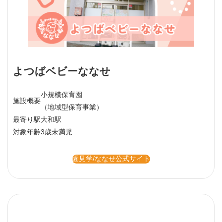
よつばベビーななせ
小規模保育園
施設概要
（地域型保育事業）
最寄り駅
大和駅
対象年齢
3歳未満児
園見学/ななせ公式サイト