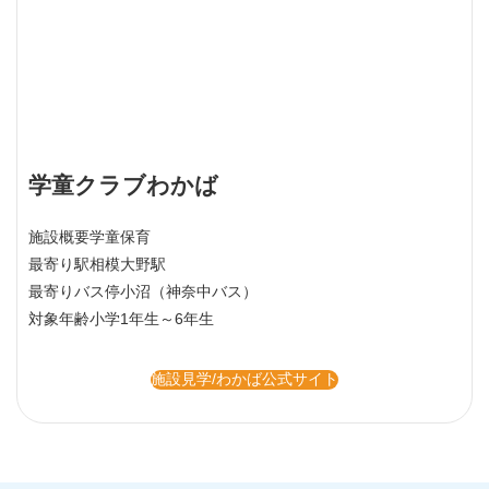
学童クラブわかば
施設概要
学童保育
最寄り駅
相模大野駅
最寄りバス停
小沼（神奈中バス）
対象年齢
小学1年生～6年生
施設見学/わかば公式サイト