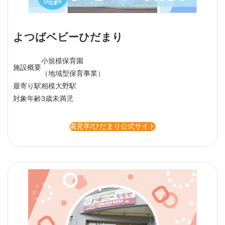
よつばベビーひだまり
小規模保育園
施設概要
（地域型保育事業）
最寄り駅
相模大野駅
対象年齢
3歳未満児
園見学/ひだまり公式サイト