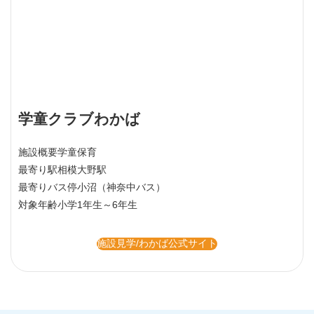
学童クラブわかば
施設概要
学童保育
最寄り駅
相模大野駅
最寄りバス停
小沼（神奈中バス）
対象年齢
小学1年生～6年生
施設見学/わかば公式サイト