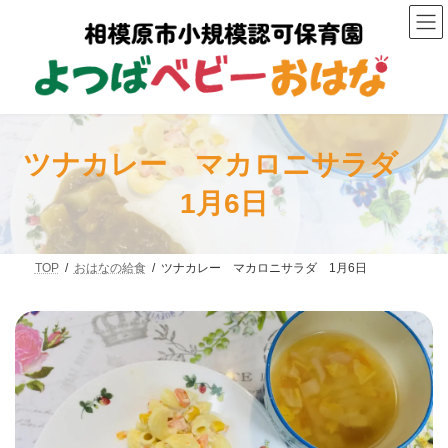
コ
ナ
ン
ビ
テ
ゲ
ン
ー
ツ
シ
へ
ョ
ス
ン
キ
に
ッ
移
ツナカレー マカロニサラダ
プ
動
1月6日
TOP
おはなの給食
ツナカレー マカロニサラダ 1月6日