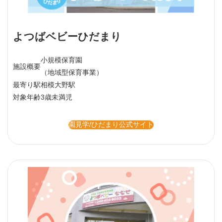
よつばベビーひだまり
小規模保育園
施設概要
（地域型保育事業）
最寄り駅
相模大野駅
対象年齢
3歳未満児
園見学/ひだまり公式サイト