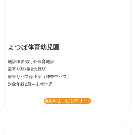
よつば体育幼児園
施設概要
認可外保育施設
最寄り駅
相模大野駅
最寄りバス停
小沼（神奈中バス）
対象年齢
2歳～未就学児
園見学/よつば公式サイト