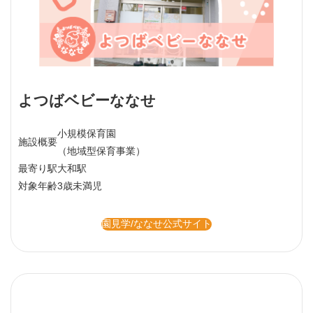
よつばベビーななせ
小規模保育園
施設概要
（地域型保育事業）
最寄り駅
大和駅
対象年齢
3歳未満児
園見学/ななせ公式サイト