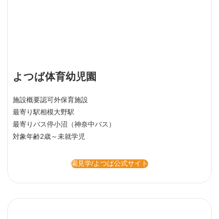
よつば体育幼児園
施設概要
認可外保育施設
最寄り駅
相模大野駅
最寄りバス停
小沼（神奈中バス）
対象年齢
2歳～未就学児
園見学/よつば公式サイト