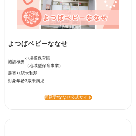
よつばベビーななせ
小規模保育園
施設概要
（地域型保育事業）
最寄り駅
大和駅
対象年齢
3歳未満児
園見学/ななせ公式サイト