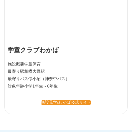
学童クラブわかば
施設概要
学童保育
最寄り駅
相模大野駅
最寄りバス停
小沼（神奈中バス）
対象年齢
小学1年生～6年生
施設見学/わかば公式サイト