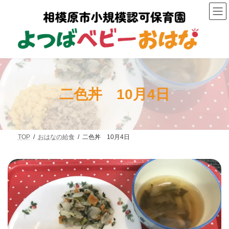
コ
ナ
ン
ビ
テ
ゲ
ン
ー
ツ
シ
へ
ョ
ス
ン
キ
に
ッ
移
プ
動
二色丼 10月4日
TOP
おはなの給食
二色丼 10月4日