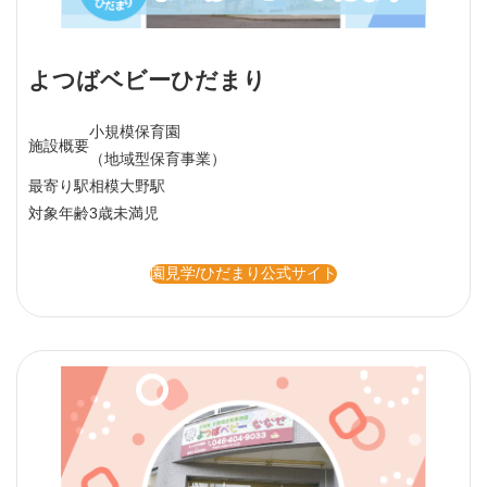
よつばベビーひだまり
小規模保育園
施設概要
（地域型保育事業）
最寄り駅
相模大野駅
対象年齢
3歳未満児
園見学/ひだまり公式サイト