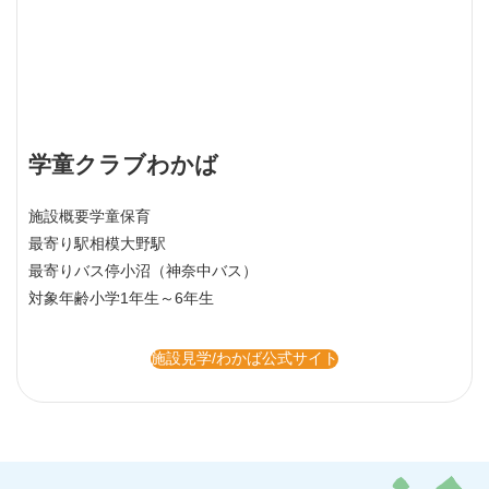
学童クラブわかば
施設概要
学童保育
最寄り駅
相模大野駅
最寄りバス停
小沼（神奈中バス）
対象年齢
小学1年生～6年生
施設見学/わかば公式サイト