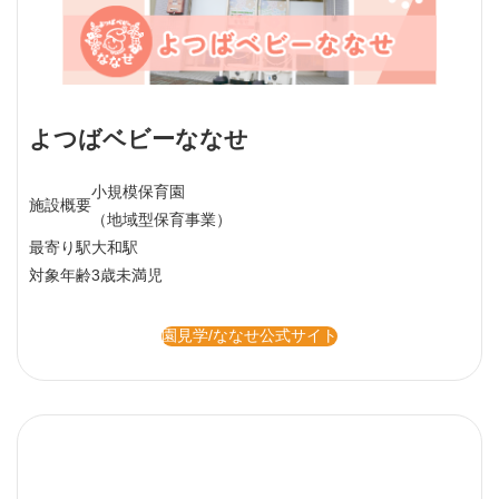
よつばベビーななせ
小規模保育園
施設概要
（地域型保育事業）
最寄り駅
大和駅
対象年齢
3歳未満児
園見学/ななせ公式サイト