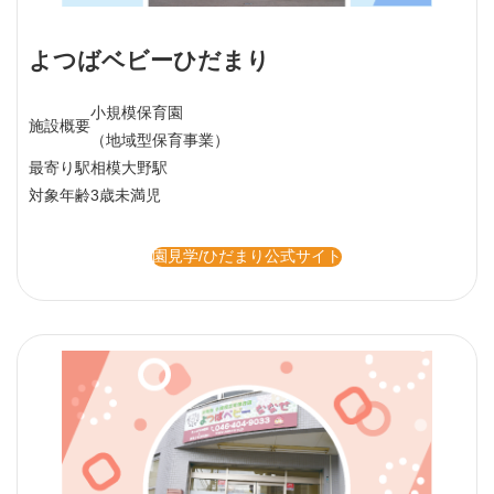
よつばベビーひだまり
小規模保育園
施設概要
（地域型保育事業）
最寄り駅
相模大野駅
対象年齢
3歳未満児
園見学/ひだまり公式サイト