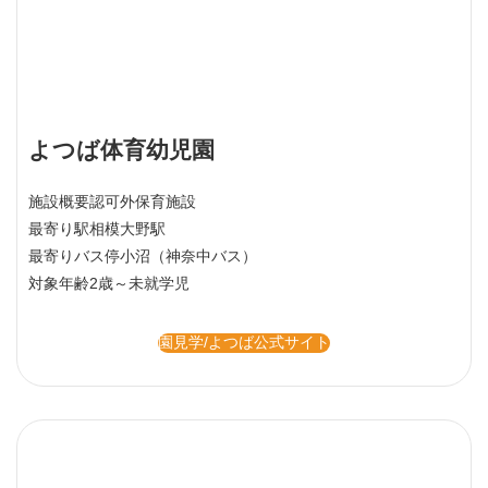
よつば体育幼児園
施設概要
認可外保育施設
最寄り駅
相模大野駅
最寄りバス停
小沼（神奈中バス）
対象年齢
2歳～未就学児
園見学/よつば公式サイト