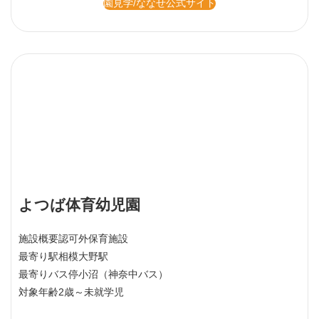
園見学/ななせ公式サイト
よつば体育幼児園
施設概要
認可外保育施設
最寄り駅
相模大野駅
最寄りバス停
小沼（神奈中バス）
対象年齢
2歳～未就学児