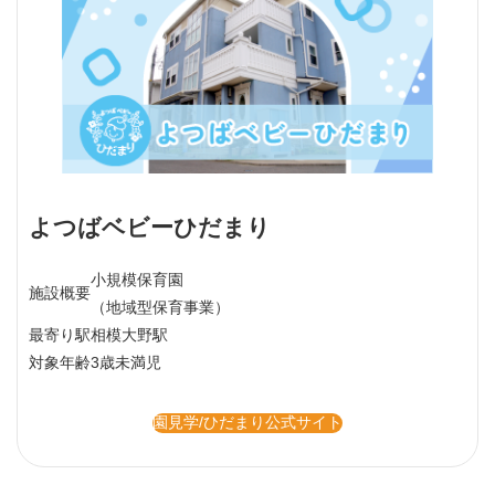
よつばベビーひだまり
小規模保育園
施設概要
（地域型保育事業）
最寄り駅
相模大野駅
対象年齢
3歳未満児
園見学/ひだまり公式サイト