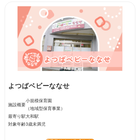
よつばベビーななせ
小規模保育園
施設概要
（地域型保育事業）
最寄り駅
大和駅
対象年齢
3歳未満児