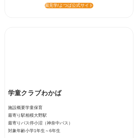
園見学/よつば公式サイト
学童クラブわかば
施設概要
学童保育
最寄り駅
相模大野駅
最寄りバス停
小沼（神奈中バス）
対象年齢
小学1年生～6年生