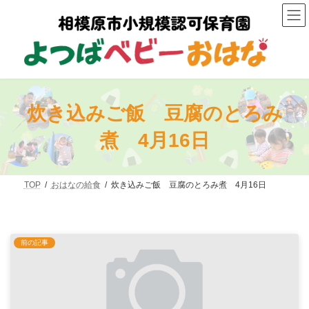
コ
ナ
ン
ビ
テ
ゲ
ン
ー
ツ
シ
へ
ョ
ス
ン
キ
に
ッ
移
炊き込みご飯 豆腐のとろみ
プ
動
煮 4月16日
TOP
おはなの給食
炊き込みご飯 豆腐のとろみ煮 4月16日
前の記事