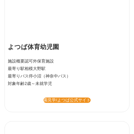
よつば体育幼児園
施設概要
認可外保育施設
最寄り駅
相模大野駅
最寄りバス停
小沼（神奈中バス）
対象年齢
2歳～未就学児
園見学/よつば公式サイト