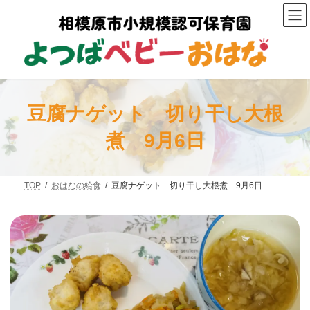
コ
ナ
ン
ビ
テ
ゲ
ン
ー
ツ
シ
へ
ョ
ス
ン
キ
に
ッ
移
豆腐ナゲット 切り干し大根
プ
動
煮 9月6日
TOP
おはなの給食
豆腐ナゲット 切り干し大根煮 9月6日