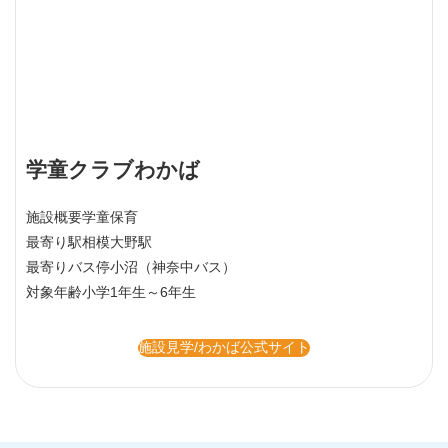
学童クラブわかば
施設概要
学童保育
最寄り駅
相模大野駅
最寄りバス停
小沼（神奈中バス）
対象年齢
小学1年生～6年生
施設見学/わかば公式サイト