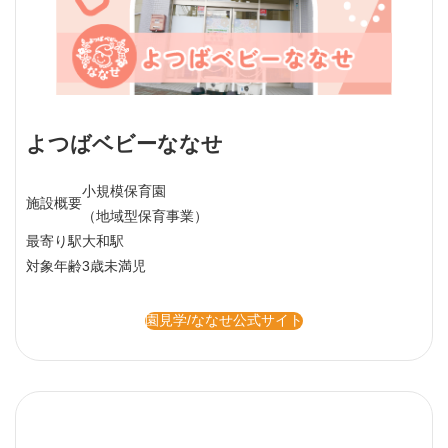
よつばベビーななせ
小規模保育園
施設概要
（地域型保育事業）
最寄り駅
大和駅
対象年齢
3歳未満児
園見学/ななせ公式サイト