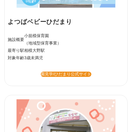
よつばベビーひだまり
小規模保育園
施設概要
（地域型保育事業）
最寄り駅
相模大野駅
対象年齢
3歳未満児
園見学/ひだまり公式サイト