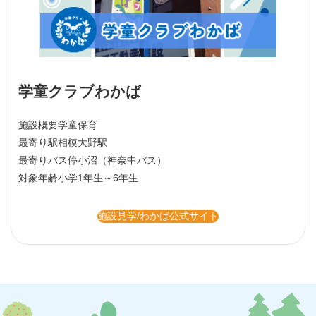
学童クラブわかば
施設概要
学童保育
最寄り駅
相模大野駅
最寄りバス停
小沼（神奈中バス）
対象年齢
小学1年生～6年生
施設見学/わかば公式サイト