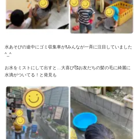
水あそびの途中にゴミ収集車が❗️みんなが一斉に注目していました
^_^
お水をミストにして出すと…大喜び🥰お友だちの髪の毛に綺麗に
水滴がついてる！と発見も