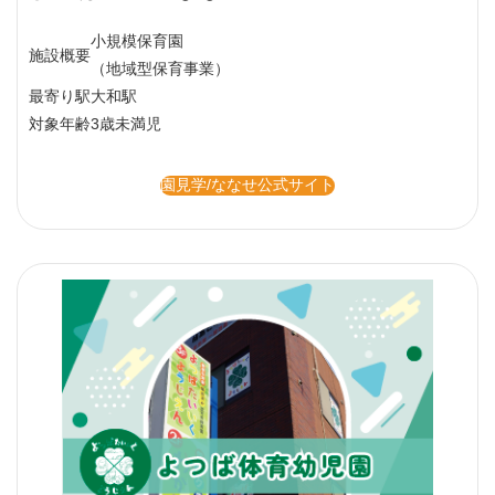
小規模保育園
施設概要
（地域型保育事業）
最寄り駅
大和駅
対象年齢
3歳未満児
園見学/ななせ公式サイト