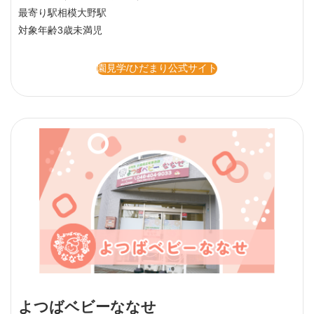
最寄り駅
相模大野駅
対象年齢
3歳未満児
園見学/ひだまり公式サイト
よつばベビーななせ