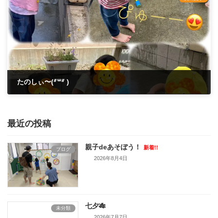
たのしぃ〜(ᐥ꒳ᐥ )
2021年8月7日
最近の投稿
親子deあそぼう！
新着!!
ブログ
2026年8月4日
七夕🎋
未分類
2026年7月7日