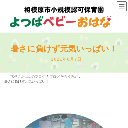
コ
ナ
ン
ビ
テ
ゲ
ン
ー
ツ
シ
へ
ョ
ス
ン
キ
に
ッ
移
暑さに負けず元気いっぱい！
プ
動
最
2021年8月7日
終
更
新
TOP
おはなのブログ
ブログ そらうみ組
暑さに負けず元気いっぱい！
日
時
: