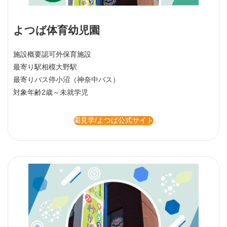
よつば体育幼児園
施設概要
認可外保育施設
最寄り駅
相模大野駅
最寄りバス停
小沼（神奈中バス）
対象年齢
2歳～未就学児
園見学/よつば公式サイト