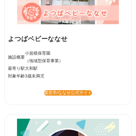
よつばベビーななせ
小規模保育園
施設概要
（地域型保育事業）
最寄り駅
大和駅
対象年齢
3歳未満児
園見学/ななせ公式サイト