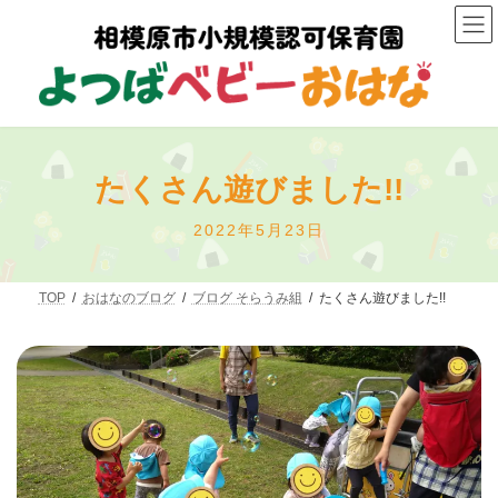
コ
ナ
ン
ビ
テ
ゲ
ン
ー
ツ
シ
へ
ョ
ス
ン
キ
に
ッ
移
たくさん遊びました!!
プ
動
最
2022年5月23日
終
更
新
TOP
おはなのブログ
ブログ そらうみ組
たくさん遊びました!!
日
時
: