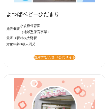
よつばベビーひだまり
小規模保育園
施設概要
（地域型保育事業）
最寄り駅
相模大野駅
対象年齢
3歳未満児
園見学/ひだまり公式サイト