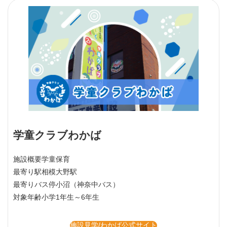
学童クラブわかば
施設概要
学童保育
最寄り駅
相模大野駅
最寄りバス停
小沼（神奈中バス）
対象年齢
小学1年生～6年生
施設見学/わかば公式サイト