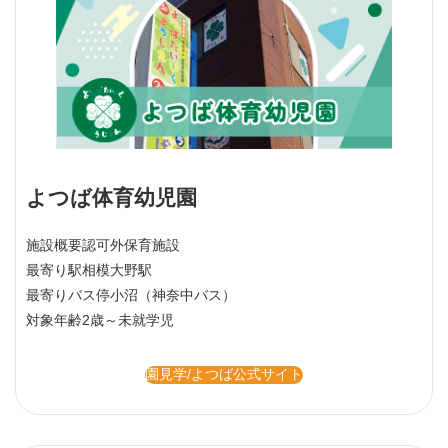
よつば体育幼児園
施設概要
認可外保育施設
最寄り駅
相模大野駅
最寄りバス停
小沼（神奈中バス）
対象年齢
2歳～未就学児
園見学/よつば公式サイト