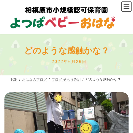
コ
ナ
ン
ビ
テ
ゲ
ン
ー
ツ
シ
へ
ョ
ス
ン
キ
に
ッ
移
どのような感触かな？
プ
動
最
2022年6月26日
終
更
新
TOP
おはなのブログ
ブログ そらうみ組
どのような感触かな？
日
時
: