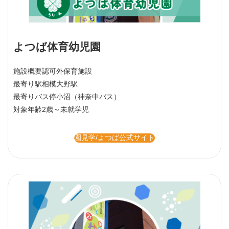
よつば体育幼児園
施設概要
認可外保育施設
最寄り駅
相模大野駅
最寄りバス停
小沼（神奈中バス）
対象年齢
2歳～未就学児
園見学/よつば公式サイト