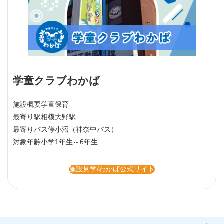
学童クラブわかば
施設概要
学童保育
最寄り駅
相模大野駅
最寄りバス停
小沼（神奈中バス）
対象年齢
小学1年生～6年生
施設見学/わかば公式サイト