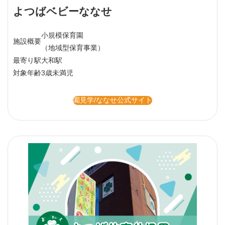
よつばベビーななせ
小規模保育園
施設概要
（地域型保育事業）
最寄り駅
大和駅
対象年齢
3歳未満児
園見学/ななせ公式サイト